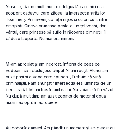
Ninsese, dar nu mult, numai o fulguială care nici n-a 
acoperit cadavrul care zăcea, la intersecția străzilor 
Toamnei și Primăverii, cu fața în jos și cu un cuțit între 
omoplați. Cineva aruncase peste el un țol vechi, dar 
vântul, care prinsese să sufle în răcoarea dimineții, îl 
dăduse laoparte. Nu mai era nimeni.
M-am apropiat și am încercat, înfiorat de ceea ce 
vedeam, să-i deslușesc chipul. N-am reușit. Atunci am 
auzit pași și o voce care spunea: „Trebuie să vină 
criminaliștii, i-am anunțat.” Intersecția era luminată de un 
bec stradal. M-am tras în umbra lui. Nu voiam să fiu văzut. 
Nu după mult timp am auzit zgomot de motor și două 
mașini au oprit în apropiere.
Au coborât oameni. Am pândit un moment și am plecat cu 