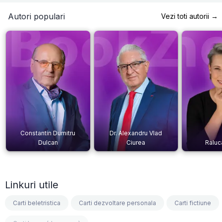
Autori populari
Vezi toti autorii →
Constantin Dumitru
Dr. Alexandru Vlad
Dulcan
Ciurea
Raluc
Linkuri utile
Carti beletristica
Carti dezvoltare personala
Carti fictiune