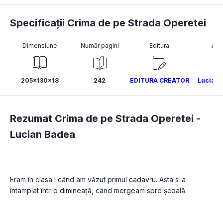
Specificații Crima de pe Strada Operetei
Dimensiune
Număr pagini
Editura
Aut
205x130x18
242
EDITURA CREATOR
Lucian 
Rezumat Crima de pe Strada Operetei -
Lucian Badea
Eram în clasa I când am văzut primul cadavru. Asta s-a 
întâmplat într-o dimineață, când mergeam spre școală.