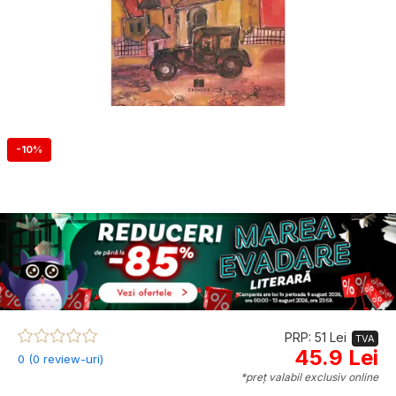
-10%
PRP: 51 Lei
TVA
45.9 Lei
0 (0 review-uri)
*preț valabil exclusiv online