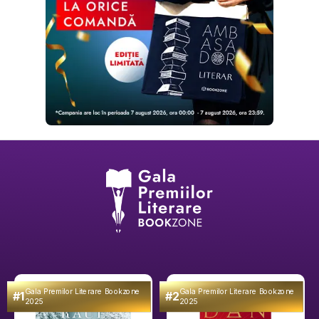
Gala Premilor Literare Bookzone
Gala Premilor Literare Bookzone
#1
#2
2025
2025