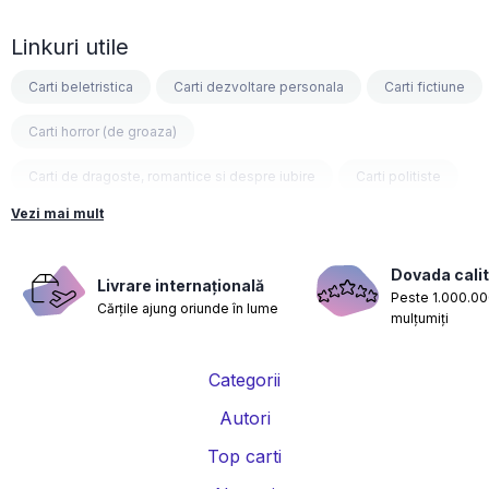
Linkuri utile
Carti beletristica
Carti dezvoltare personala
Carti fictiune
Carti horror (de groaza)
Carti de dragoste, romantice si despre iubire
Carti politiste
Vezi mai mult
Carti fantasy
Carti psihologice
Carti nutritie, sanatate si de slabit
Carti diete
Dovada calit
Livrare internațională
Peste 1.000.000
Cărțile ajung oriunde în lume
Carti despre sarcina si nastere
Carti educatie financiara
mulțumiți
Carti management si leadership
Carti marketing si vanzari
Categorii
Carti de istorie
Carti pentru copii
Carti Parintele Necula
Autori
Carti Dr. Alexandru Ciurea
Carti Parintele Vasile Ioana
Top carti