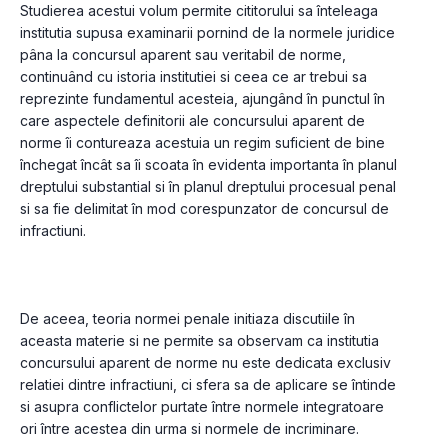
Studierea acestui volum permite cititorului sa înteleaga 
institutia supusa examinarii pornind de la normele juridice 
pâna la concursul aparent sau veritabil de norme, 
continuând cu istoria institutiei si ceea ce ar trebui sa 
reprezinte fundamentul acesteia, ajungând în punctul în 
care aspectele definitorii ale concursului aparent de 
norme îi contureaza acestuia un regim suficient de bine 
închegat încât sa îi scoata în evidenta importanta în planul 
dreptului substantial si în planul dreptului procesual penal 
si sa fie delimitat în mod corespunzator de concursul de 
infractiuni.
De aceea, teoria normei penale initiaza discutiile în 
aceasta materie si ne permite sa observam ca institutia 
concursului aparent de norme nu este dedicata exclusiv 
relatiei dintre infractiuni, ci sfera sa de aplicare se întinde 
si asupra conflictelor purtate între normele integratoare 
ori între acestea din urma si normele de incriminare.