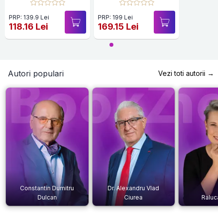
Vol.2
PRP: 139.9 Lei
PRP: 199 Lei
118.16 Lei
169.15 Lei
Autori populari
Vezi toti autorii →
Constantin Dumitru
Dr. Alexandru Vlad
Dulcan
Ciurea
Raluc