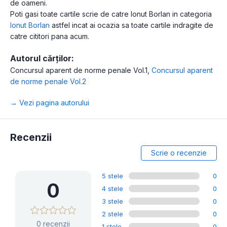
de oameni.
Poti gasi toate cartile scrie de catre Ionut Borlan in categoria
Ionut Borlan
astfel incat ai ocazia sa toate cartile indragite de
catre cititori pana acum.
Autorul cărților:
Concursul aparent de norme penale Vol.1
,
Concursul aparent
de norme penale Vol.2
→ Vezi pagina autorului
Recenzii
Scrie o recenzie
5 stele
0
0
4 stele
0
3 stele
0
2 stele
0
0 recenzii
1 stele
0