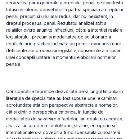
serveasca partii generale a dreptului penal, ce manifesta 
totusi un interes deosebit si în partea speciala a dreptului 
penal, precum si unul mai redus, dar nu inexistent, în 
dreptul procesual penal. Rezultatul analizei atât a 
relatiilor dintre anumite infractiuni, cât si a intentiei reale a 
legiuitorului, precum si modalitatea de solutionare a 
conflictului în practica judiciara au permis evocarea unor 
deficiente ale procesului legislativ, consecinte ale lipsei 
unei conceptii unitare la momentul elaborarii normelor 
penale.
Consideratiile teoretice dezvoltate de-a lungul timpului în 
literatura de specialitate au fost supuse unei examinari 
aprofundate atât din perspectiva abstracta a normelor, 
cât si dintr-o perspectiva empirica, în functie de 
modalitatea de savârsire a faptelor, iar, odata cu aceasta, 
analiza jurisprudentei autohtone, straine, europene si 
internationale s-a dovedit a fi indispensabila cunoasterii 