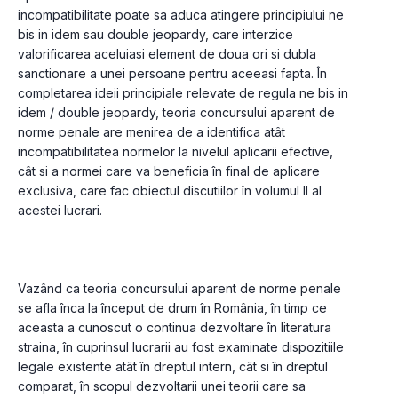
incompatibilitate poate sa aduca atingere principiului ne 
bis in idem sau double jeopardy, care interzice 
valorificarea aceluiasi element de doua ori si dubla 
sanctionare a unei persoane pentru aceeasi fapta. În 
completarea ideii principiale relevate de regula ne bis in 
idem / double jeopardy, teoria concursului aparent de 
norme penale are menirea de a identifica atât 
incompatibilitatea normelor la nivelul aplicarii efective, 
cât si a normei care va beneficia în final de aplicare 
exclusiva, care fac obiectul discutiilor în volumul II al 
acestei lucrari.
Vazând ca teoria concursului aparent de norme penale 
se afla înca la început de drum în România, în timp ce 
aceasta a cunoscut o continua dezvoltare în literatura 
straina, în cuprinsul lucrarii au fost examinate dispozitiile 
legale existente atât în dreptul intern, cât si în dreptul 
comparat, în scopul dezvoltarii unei teorii care sa 