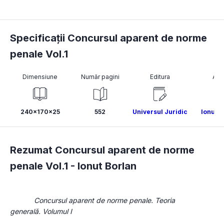
Specificații Concursul aparent de norme
penale Vol.1
Dimensiune
Număr pagini
Editura
Aut
240x170x25
552
Universul Juridic
Ionut B
Rezumat Concursul aparent de norme
penale Vol.1 -
Ionut Borlan
Concursul aparent de norme penale. Teoria 
generală. Volumul I