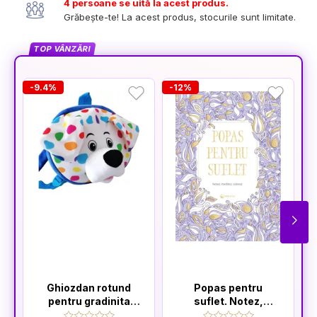
4 persoane se uită la acest produs.
Grăbește-te! La acest produs, stocurile sunt limitate.
TOP VÂNZĂRI
-9.4%
-12%
Ghiozdan rotund
Popas pentru
pentru gradinita
suflet. Notez,
"Catelusul Pupo" 25
meditez, colorez