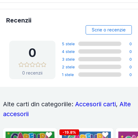
Recenzii
Scrie o recenzie
5 stele
0
0
4 stele
0
3 stele
0
2 stele
0
0 recenzii
1 stele
0
Alte carti din categoriile:
Accesorii carti
,
Alte
accesorii
-19.8%