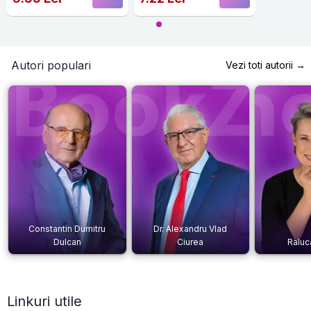
Autori populari
Vezi toti autorii →
Constantin Dumitru
Dr. Alexandru Vlad
Dulcan
Ciurea
Raluc
Linkuri utile