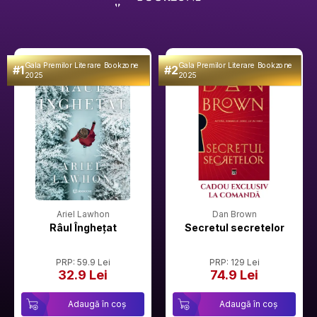
Gala Premilor Literare Bookzone
Gala Premilor Literare Bookzone
#1
#2
2025
2025
Ariel Lawhon
Dan Brown
Râul Înghețat
Secretul secretelor
PRP: 59.9 Lei
PRP: 129 Lei
32.9 Lei
74.9 Lei
Adaugă în coș
Adaugă în coș