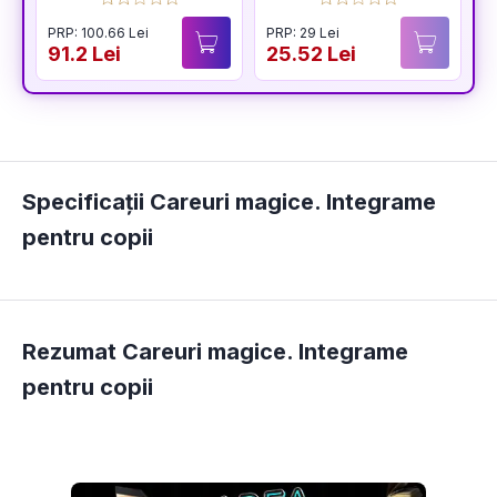
cm
PRP: 100.66 Lei
PRP: 29 Lei
91.2 Lei
25.52 Lei
5
Specificații Careuri magice. Integrame
pentru copii
Rezumat Careuri magice. Integrame
pentru copii