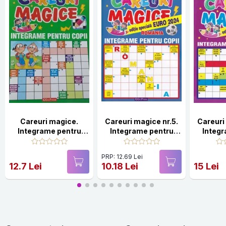
Careuri magice.
Careuri magice nr.5.
Careuri
Integrame pentru
Integrame pentru
Integ
copii
copii
copii. E
C
PRP: 12.69 Lei
12.7 Lei
10.18 Lei
15 Lei