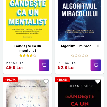
Gândește ca un
Algoritmul miracolului
mentalist
PRP: 59.9 Lei
PRP: 64.9 Lei
49.9 Lei
52.9 Lei
-16.7%
-18.4%