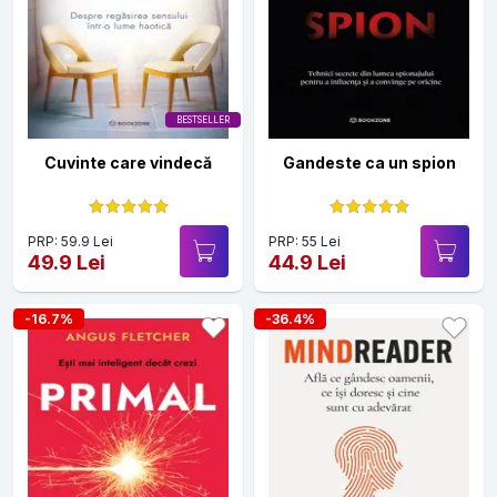
BESTSELLER
Cuvinte care vindecă
Gandeste ca un spion
PRP: 59.9 Lei
PRP: 55 Lei
49.9 Lei
44.9 Lei
-16.7%
-36.4%