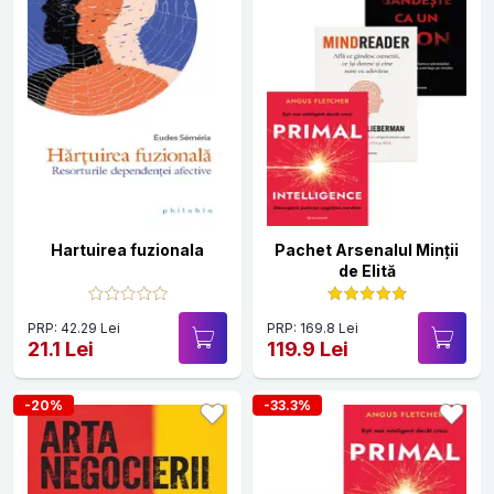
Hartuirea fuzionala
Pachet Arsenalul Minții
de Elită
PRP: 42.29 Lei
PRP: 169.8 Lei
21.1 Lei
119.9 Lei
-20%
-33.3%