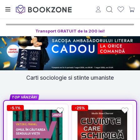
Transport GRATUIT de la 200 lei!
Carti sociologie si stiinte umaniste
TOP VÂNZĂRI
-5.1%
-25%