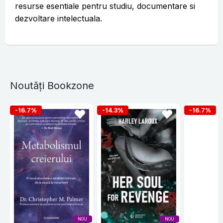
resurse esentiale pentru studiu, documentare si
dezvoltare intelectuala.
Noutăți Bookzone
-16.7%
-14.3%
-16.7%
NOU
NOU