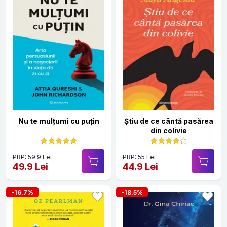
Nu te mulțumi cu puțin
Știu de ce cântă pasărea
din colivie
PRP: 59.9 Lei
PRP: 55 Lei
49.9 Lei
44.9 Lei
-16.7%
-18.5%