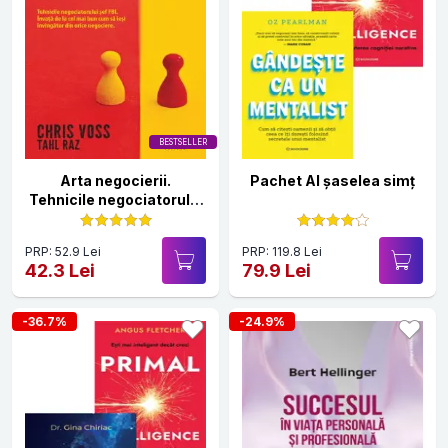
BESTSELLER
Arta negocierii.
Pachet Al șaselea simț
Tehnicile negociatorului
sef FBI
PRP: 52.9 Lei
PRP: 119.8 Lei
42.3 Lei
79.9 Lei
-36.7%
-24.9%