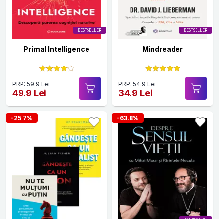
BESTSELLER
BESTSELLER
Primal Intelligence
Mindreader
PRP: 59.9 Lei
PRP: 54.9 Lei
49.9 Lei
34.9 Lei
-25.7%
-63.8%