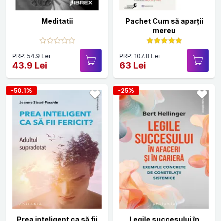
Meditatii
Pachet Cum să aparții
mereu
PRP: 54.9 Lei
PRP: 107.8 Lei
43.9 Lei
63 Lei
-50.1%
-25%
Prea inteligent ca să fii
Legile succesului în