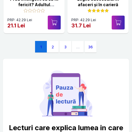
fericit? Adultul
afaceri și în carieră
supradotat
PRP: 42.29 Lei
PRP: 42.29 Lei
21.1 Lei
31.7 Lei
1
2
3
…
36
Lecturi care explica lumea in care