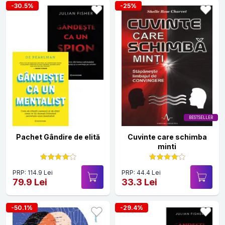
-30.5%
-25%
BESTSELLER
Pachet Gândire de elită
Cuvinte care schimba
minti
PRP: 114.9 Lei
PRP: 44.4 Lei
79.9 Lei
33.3 Lei
-50.1%
-29.4%