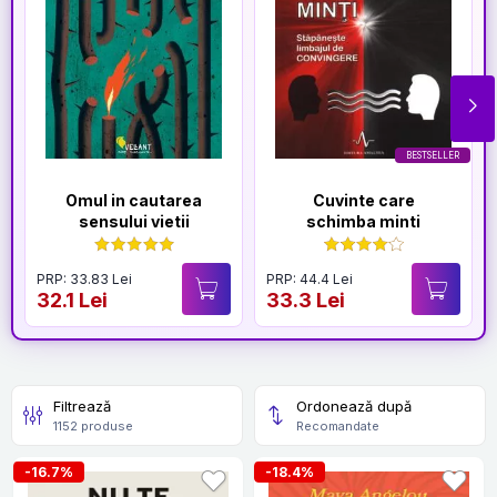
BESTSELLER
Omul in cautarea
Cuvinte care
sensului vietii
schimba minti
PRP: 33.83 Lei
PRP: 44.4 Lei
32.1 Lei
33.3 Lei
Filtrează
Ordonează după
1152 produse
Recomandate
-16.7%
-18.4%