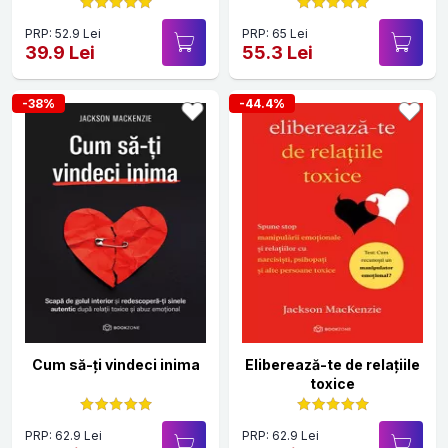
PRP: 52.9 Lei
PRP: 65 Lei
39.9 Lei
55.3 Lei
-38%
-44.4%
Cum să-ți vindeci inima
Eliberează-te de relațiile
toxice
PRP: 62.9 Lei
PRP: 62.9 Lei