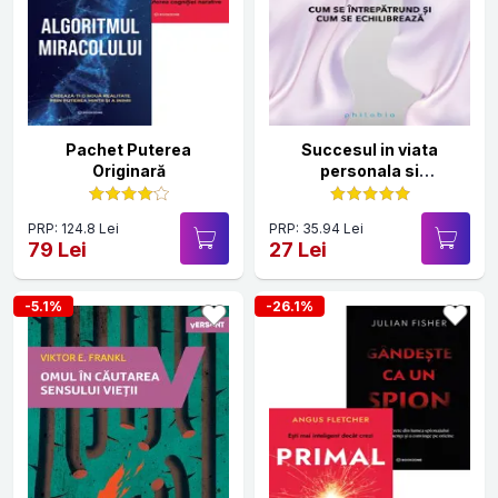
Pachet Puterea
Succesul in viata
Originară
personala si
profesionala
PRP: 124.8 Lei
PRP: 35.94 Lei
79 Lei
27 Lei
-5.1%
-26.1%