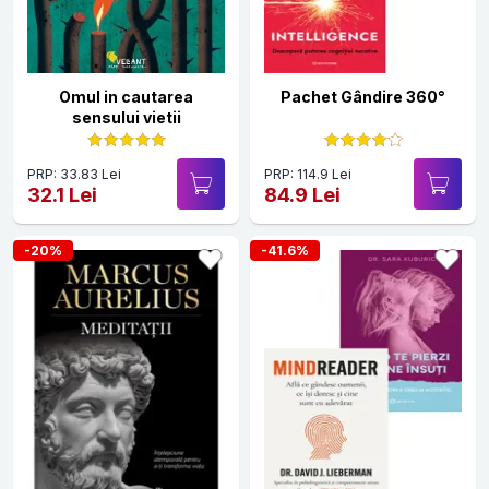
Omul in cautarea
Pachet Gândire 360°
sensului vietii
PRP: 33.83 Lei
PRP: 114.9 Lei
32.1 Lei
84.9 Lei
-20%
-41.6%