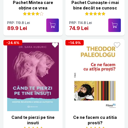
Pachet Mintea care
Pachet Cunoaște-i mai
obține ce vrea
bine decât se cunosc
PRP: 119.8 Lei
PRP: 114.8 Lei
89.9 Lei
74.9 Lei
-24.6%
-14.9%
Cand te pierzi pe tine
Ce ne facem cu atitia
insuti
prosti?