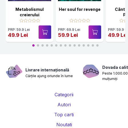
Metabolismul
Her soul for revenge
Cânte
creierului
Po
PRP: 59.9 Lei
PRP: 69.9 Lei
PRP: 59.9 L
49.9 Lei
59.9 Lei
49.9 Le
Dovada calit
Livrare internațională
Peste 1.000.000
Cărțile ajung oriunde în lume
mulțumiți
Categorii
Autori
Top carti
Noutati