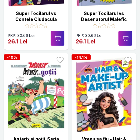
Super Tocilarul vs
Super Tocilarul vs
Contele Ciudacula
Desenatorul Malefic
PRP: 30.66 Lei
PRP: 30.66 Lei
26.1 Lei
26.1 Lei
-10%
-14.1%
Asterix și goții. Seria
Vreau sa fiu - Hair &