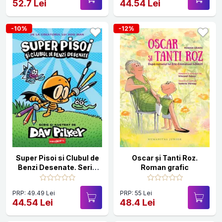
52.7 Lei
44.54 Lei
-10%
-12%
Super Pisoi si Clubul de
Oscar și Tanti Roz.
Benzi Desenate. Seria
Roman grafic
Super Pisoi Vol.1
PRP: 49.49 Lei
PRP: 55 Lei
44.54 Lei
48.4 Lei