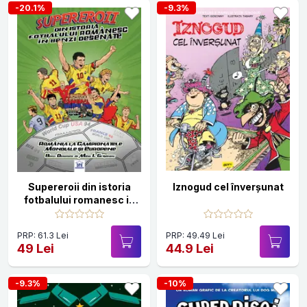
-20.1%
-9.3%
Supereroii din istoria
Iznogud cel înverșunat
fotbalului romanesc in
benzi desenate
PRP: 61.3 Lei
PRP: 49.49 Lei
49 Lei
44.9 Lei
-9.3%
-10%