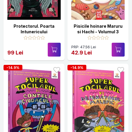
Protectorul. Poarta
Pisicile hoinare Maruru
Intunericului
si Hachi - Volumul 3
PRP: 47.56 Lei
99 Lei
42.9 Lei
-14.9%
-14.9%