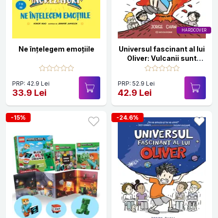
HARDCOVER
Ne înţelegem emoțiile
Universul fascinant al lui
Oliver: Vulcanii sunt
grozavi!
PRP: 42.9 Lei
PRP: 52.9 Lei
33.9 Lei
42.9 Lei
-15%
-24.6%