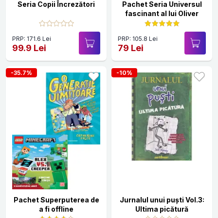
Seria Copii Încrezători
Pachet Seria Universul
fascinant al lui Oliver
PRP: 171.6 Lei
PRP: 105.8 Lei
99.9 Lei
79 Lei
-35.7%
-10%
Pachet Superputerea de
Jurnalul unui puști Vol.3:
a fi offline
Ultima picătură