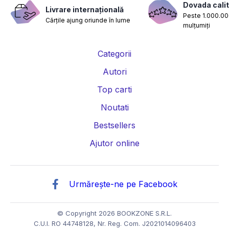
Dovada calit
Livrare internațională
Peste 1.000.000
Cărțile ajung oriunde în lume
mulțumiți
Categorii
Autori
Top carti
Noutati
Bestsellers
Ajutor online
Urmărește-ne pe Facebook
© Copyright 2026 BOOKZONE S.R.L.
C.U.I. RO 44748128, Nr. Reg. Com. J2021014096403