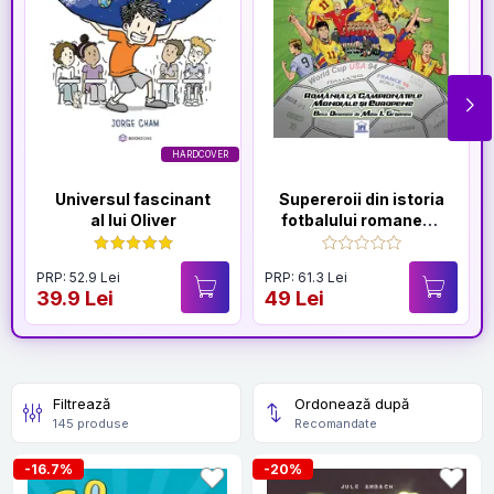
HARDCOVER
Universul fascinant
Supereroii din istoria
al lui Oliver
fotbalului romanesc
in benzi desenate
PRP: 52.9 Lei
PRP: 61.3 Lei
39.9 Lei
49 Lei
Filtrează
Ordonează după
145 produse
Recomandate
-16.7%
-20%