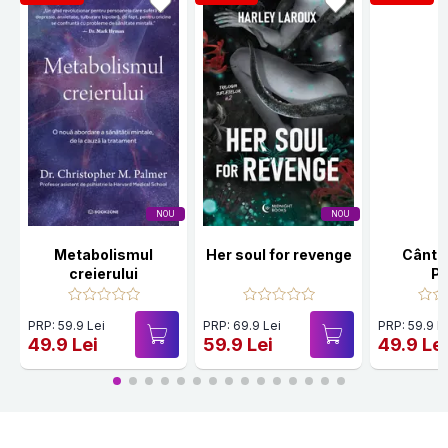
NOU
NOU
Metabolismul
Her soul for revenge
Cânte
creierului
Po
PRP: 59.9 Lei
PRP: 69.9 Lei
PRP: 59.9 L
49.9 Lei
59.9 Lei
49.9 Le