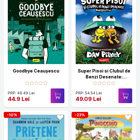
Goodbye Ceaușescu
Super Pisoi si Clubul de
Benzi Desenate:
Perspective. Seria
Super Pisoi Vol.2
PRP: 49.49 Lei
PRP: 54.54 Lei
44.9 Lei
49.09 Lei
-10%
-23%