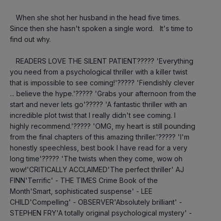
   When she shot her husband in the head five times.   
Since then she hasn't spoken a single word.   It's time to 
find out why.
   READERS LOVE THE SILENT PATIENT????? 'Everything 
you need from a psychological thriller with a killer twist 
that is impossible to see coming!'????? 'Fiendishly clever 
... believe the hype.'????? 'Grabs your afternoon from the 
start and never lets go'????? 'A fantastic thriller with an 
incredible plot twist that I really didn't see coming. I 
highly recommend.'????? 'OMG, my heart is still pounding 
from the final chapters of this amazing thriller.'????? 'I'm 
honestly speechless, best book I have read for a very 
long time'????? 'The twists when they come, wow oh 
wow!'CRITICALLY ACCLAIMED'The perfect thriller' AJ 
FINN'Terrific' - THE TIMES Crime Book of the 
Month'Smart, sophisticated suspense' - LEE 
CHILD'Compelling' - OBSERVER'Absolutely brilliant' - 
STEPHEN FRY'A totally original psychological mystery' - 