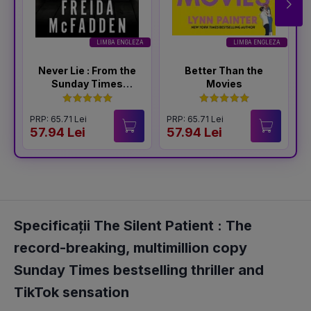
LIMBA ENGLEZA
LIMBA ENGLEZA
Never Lie : From the
Better Than the
Sunday Times
Movies
Bestselling Author
of The Housemaid
PRP: 65.71 Lei
PRP: 65.71 Lei
P
57.94 Lei
57.94 Lei
5
Specificații The Silent Patient : The
record-breaking, multimillion copy
Sunday Times bestselling thriller and
TikTok sensation