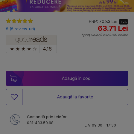
PRP: 70.83 Lei
TVA
63.71 Lei
5 (5 review-uri)
*preț valabil exclusiv online
★
★
★
★
☆
4.16
Adaugă în coș
Adaugă la favorite
Comandă prin telefon
031-433.50.68
L-V 09:30 - 17:30