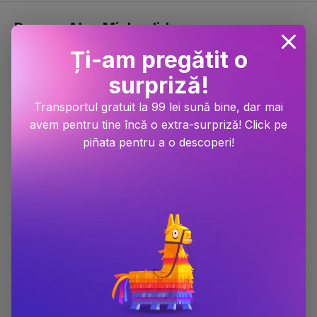
Despre Alex Michaelides
Ți-am pregătit o
surpriză!
Transportul gratuit la 99 lei sună bine, dar mai
avem pentru tine încă o extra-surpriză! Click pe
piñata pentru a o descoperi!
BOOKZONE iti pune la dispozitie toate cartile scrise de catre
Alex Michaelides inclusiv volume lansate in exclusivitate, carti
in limba engleza si noutati. Alex Michaelides se bucura de un
succes rasunator la nivelul international, cu zeci de mii de
exemplare vandute din fiecare carte. Felul in care scrie si
contureaza personajele reprezinta principalele atuuri ale Alex
Michaelides. Fiecare carte scrisa de Alex Michaelides este
citita cu drag de mii de oameni.