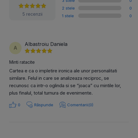
3 stele
0
2 stele
0
5 recenzii
1 stele
0
Albastroiu Daniela
A
Minti ratacite
Cartea e ca o impletire ironica ale unor personalitati
similare. Felul in care se analizeaza reciproc, se
recunosc ca intr-o oglinda si se “joaca” cu mintile lor,
plus finalul, total turnura de evenimente.
0
Răspunde
Comentarii(0)