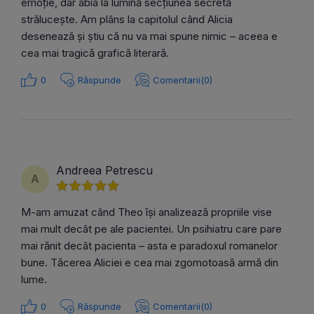
emoție, dar abia la lumină secțiunea secretă
strălucește. Am plâns la capitolul când Alicia
desenează și știu că nu va mai spune nimic – aceea e
cea mai tragică grafică literară.
0
Răspunde
Comentarii(0)
Andreea Petrescu
A
M-am amuzat când Theo își analizează propriile vise
mai mult decât pe ale pacientei. Un psihiatru care pare
mai rănit decât pacienta – asta e paradoxul romanelor
bune. Tăcerea Aliciei e cea mai zgomotoasă armă din
lume.
0
Răspunde
Comentarii(0)