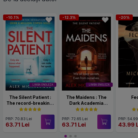
-10.1%
-12.3%
-20%
LIMBA ENGLEZA
LIMBA ENGLEZA
The Silent Patient :
The Maidens : The
Fe
The record-breaking,
Dark Academia
multimillion copy
Thriller from the
Sunday Times
author of TikTok
PRP: 70.83 Lei
PRP: 72.65 Lei
PRP: 54.99
bestselling thriller
sensation The Silent
63.71 Lei
63.71 Lei
43.99 
and TikTok sensation
Patient