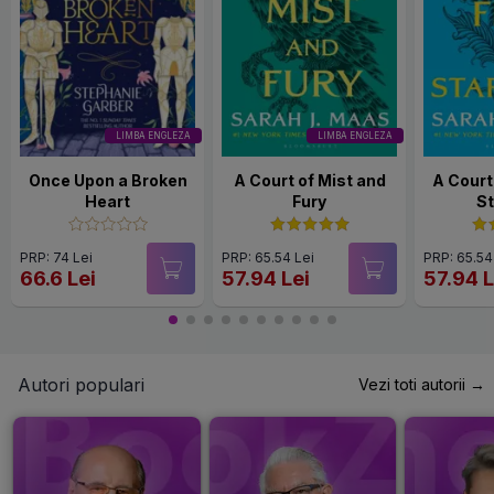
LIMBA ENGLEZA
LIMBA ENGLEZA
Once Upon a Broken
A Court of Mist and
A Court
Heart
Fury
St
PRP: 74 Lei
PRP: 65.54 Lei
PRP: 65.54
66.6 Lei
57.94 Lei
57.94 L
Autori populari
Vezi toti autorii →