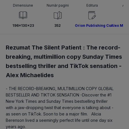
Dimensiune
Număr pagini
Editura
Aut
196x130x23
352
Orion Publishing Co
Alex Mich
Rezumat The Silent Patient : The record-
breaking, multimillion copy Sunday Times
bestselling thriller and TikTok sensation -
Alex Michaelides
- THE RECORD-BREAKING, MULTIMILLION COPY GLOBAL 
BESTSELLER AND TIKTOK SENSATION -Discover the #1 
New York Times and Sunday Times bestselling thriller 
with a jaw-dropping twist that everyone is talking about - 
as seen on TikTok. Soon to be a major film.   Alicia 
Berenson lived a seemingly perfect life until one day six 
years ago.