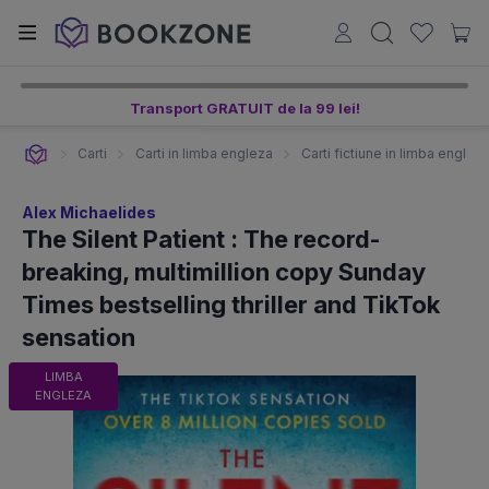
Transport GRATUIT de la 99 lei!
Carti
Carti in limba engleza
Carti fictiune in limba englez
Alex Michaelides
The Silent Patient : The record-
breaking, multimillion copy Sunday
Times bestselling thriller and TikTok
sensation
LIMBA
ENGLEZA