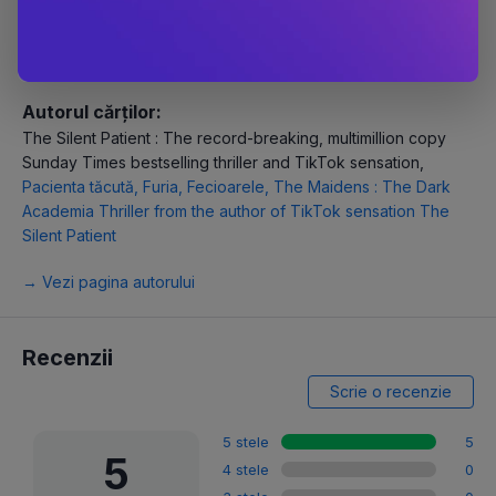
Poti gasi toate cartile scrie de catre Alex Michaelides in
categoria
Alex Michaelides
astfel incat ai ocazia sa toate
cartile indragite de catre cititori pana acum.
Autorul cărților:
The Silent Patient : The record-breaking, multimillion copy
Sunday Times bestselling thriller and TikTok sensation
,
Pacienta tăcută
,
Furia
,
Fecioarele
,
The Maidens : The Dark
Academia Thriller from the author of TikTok sensation The
Silent Patient
→ Vezi pagina autorului
Recenzii
Scrie o recenzie
5 stele
5
5
4 stele
0