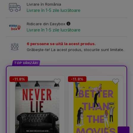
Livrare în România
Livrare în 1-5 zile lucrătoare
Ridicare din Easybox
Livrare în 1-5 zile lucrătoare
6 persoane se uită la acest produs.
Grăbește-te! La acest produs, stocurile sunt limitate.
TOP VÂNZĂRI
-11.8%
-11.8%
-