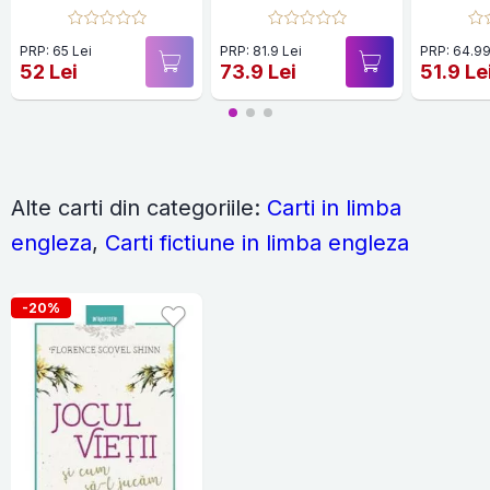
PRP: 65 Lei
PRP: 81.9 Lei
PRP: 64.99
52 Lei
73.9 Lei
51.9 Le
Alte carti din categoriile:
Carti in limba
engleza
,
Carti fictiune in limba engleza
-20%