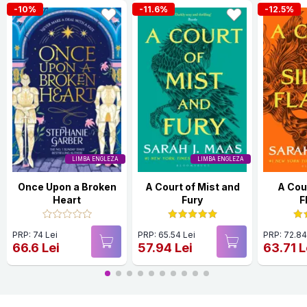
-10%
-11.6%
-12.5%
LIMBA ENGLEZA
LIMBA ENGLEZA
Once Upon a Broken
A Court of Mist and
A Cour
Heart
Fury
F
PRP: 74 Lei
PRP: 65.54 Lei
PRP: 72.84
66.6 Lei
57.94 Lei
63.71 L