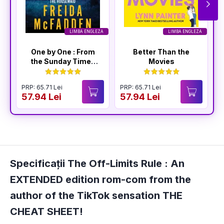
LIMBA ENGLEZA
LIMBA ENGLEZA
One by One : From
Better Than the
the Sunday Times
Movies
Bestselling Author
of The Housemaid
PRP: 65.71 Lei
PRP: 65.71 Lei
P
57.94 Lei
57.94 Lei
5
Specificații The Off-Limits Rule : An
EXTENDED edition rom-com from the
author of the TikTok sensation THE
CHEAT SHEET!