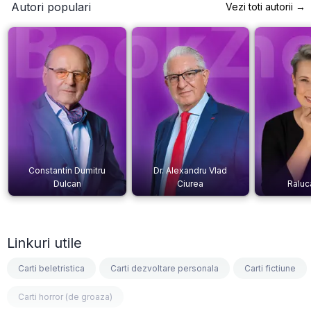
Autori populari
Vezi toti autorii →
Constantin Dumitru
Dr. Alexandru Vlad
Dulcan
Ciurea
Raluc
Linkuri utile
Carti beletristica
Carti dezvoltare personala
Carti fictiune
Carti horror (de groaza)