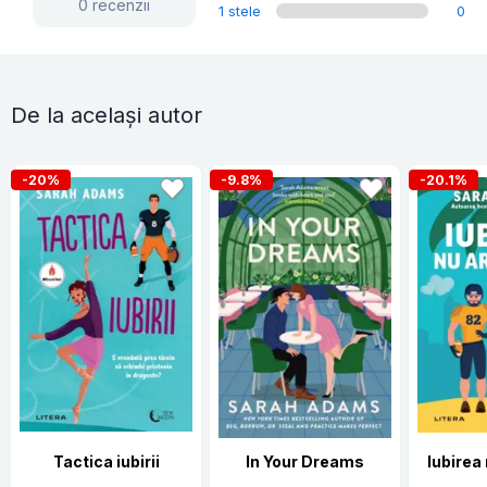
0 recenzii
1 stele
0
De la același autor
-20%
-9.8%
-20.1%
Tactica iubirii
In Your Dreams
Iubirea 