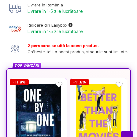
Livrare în România
Livrare în 1-5 zile lucrătoare
Ridicare din Easybox
Livrare în 1-5 zile lucrătoare
2 persoane se uită la acest produs.
Grăbește-te! La acest produs, stocurile sunt limitate.
TOP VÂNZĂRI
-11.8%
-11.8%
-