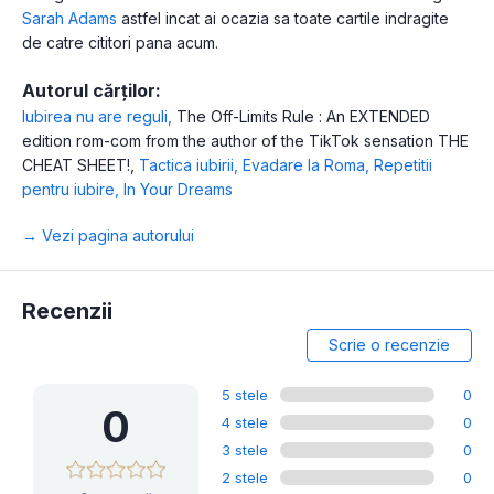
Sarah Adams
astfel incat ai ocazia sa toate cartile indragite
de catre cititori pana acum.
Autorul cărților:
Iubirea nu are reguli
,
The Off-Limits Rule : An EXTENDED
edition rom-com from the author of the TikTok sensation THE
CHEAT SHEET!
,
Tactica iubirii
,
Evadare la Roma
,
Repetitii
pentru iubire
,
In Your Dreams
→ Vezi pagina autorului
Recenzii
Scrie o recenzie
5 stele
0
0
4 stele
0
3 stele
0
2 stele
0