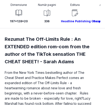
Dimensiune
Număr pagini
Editura
Aut
197x128x20
336
Headline Publishing Group
Sarah 
Rezumat The Off-Limits Rule : An
EXTENDED edition rom-com from the
author of the TikTok sensation THE
CHEAT SHEET! -
Sarah Adams
From the New York Times bestselling author of The 
Cheat Sheet and Practice Makes Perfect comes an 
expanded edition of The Off-Limits Rule - a 
heartwarming romance about new love and fresh 
beginnings, with a never-before-seen chapter.   Rules 
are made to be broken - especially for love, right?Lucy 
Marshall has found rock bottom. After failing to succeed 