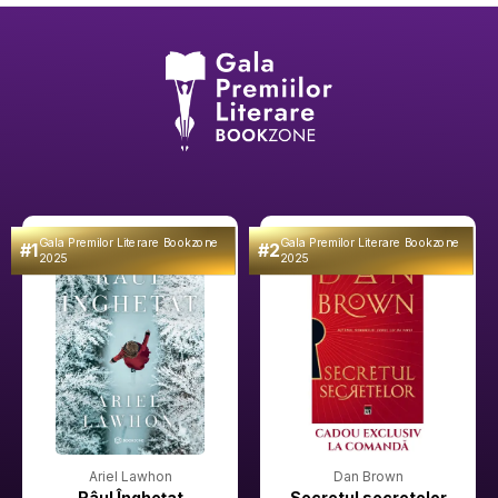
Gala Premilor Literare Bookzone
Gala Premilor Literare Bookzone
#1
#2
2025
2025
Ariel Lawhon
Dan Brown
Râul Înghețat
Secretul secretelor