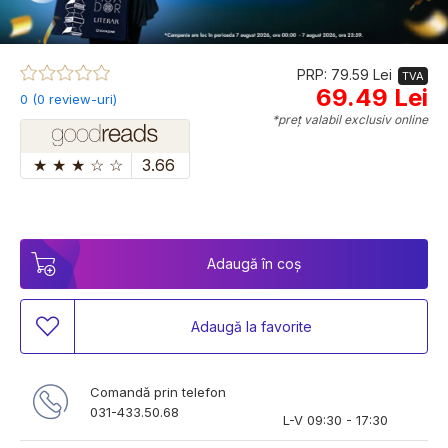
PRP: 79.59 Lei
TVA
69.49 Lei
0 (0 review-uri)
*preț valabil exclusiv online
★
★
★
☆
☆
3.66
Adaugă în coș
Adaugă la favorite
Comandă prin telefon
031-433.50.68
L-V 09:30 - 17:30