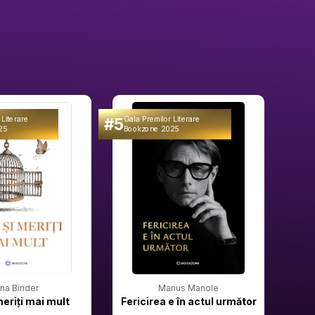
#5
#6
 Literare
Gala Premilor Literare
Gala 
25
Bookzone 2025
Book
rina Binder
Marius Manole
meriți mai mult
Fericirea e în actul următor