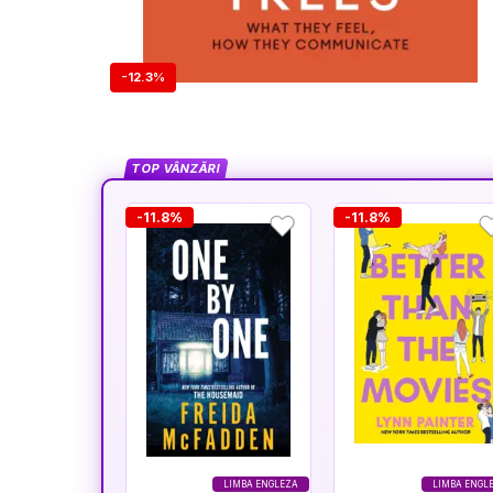
-12.3%
TOP VÂNZĂRI
-11.8%
-11.8%
LIMBA ENGLEZA
LIMBA ENGL