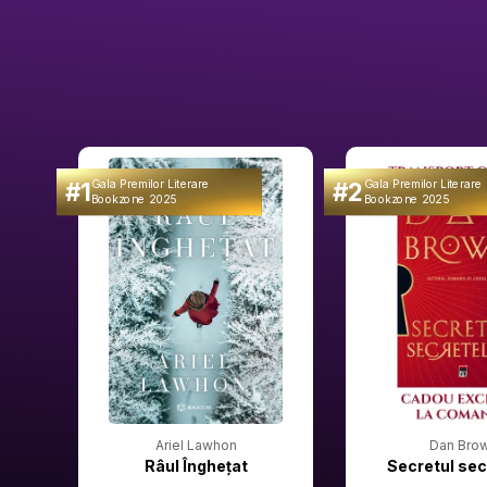
#1
#2
Gala Premilor Literare
Gala Premilor Literare
Bookzone 2025
Bookzone 2025
Ariel Lawhon
Dan Bro
Râul Înghețat
Secretul sec