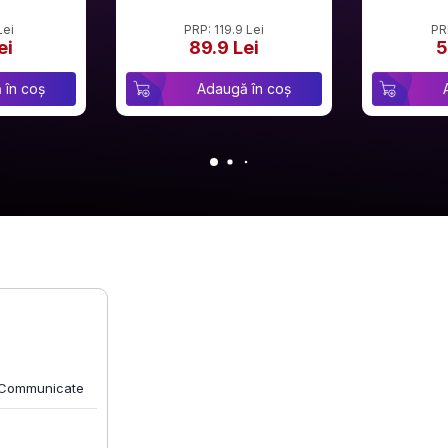
Lei
PRP: 119.9 Lei
PR
ei
89.9 Lei
5
 în coș
Adaugă în coș
y Communicate