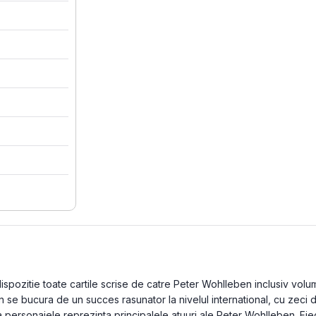
pozitie toate cartile scrise de catre Peter Wohlleben inclusiv volume 
 se bucura de un succes rasunator la nivelul international, cu zeci 
a personajele reprezinta principalele atuuri ale Peter Wohlleben. Fie