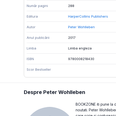
Număr pagini
288
Editura
HarperCollins Publishers
Autor
Peter Wohlleben
Anul publicării
2017
Limba
Limba engleza
ISBN
9780008218430
Scor Bestseller
Despre Peter Wohlleben
BOOKZONE iti pune la dis
noutati. Peter Wohlleben
care scrie si contureaz