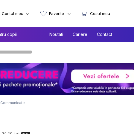
Contul meu
Favorite
Cosul meu
tru copii
Noutati
Cariere
Contact
y Communicate