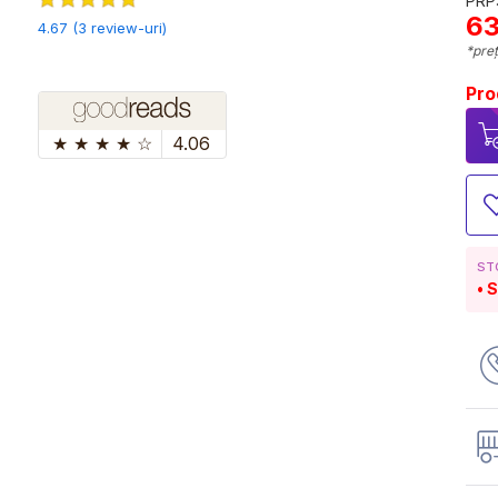
PRP:
63
4.67 (3 review-uri)
*preț
Pro
★
★
★
★
☆
4.06
ST
S