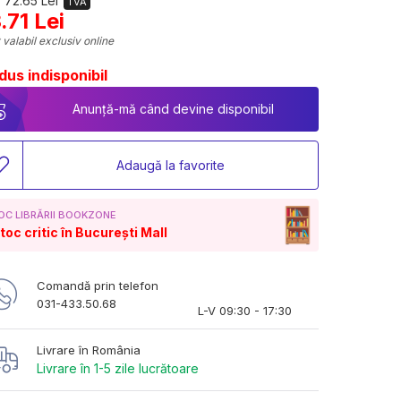
 72.65 Lei
TVA
.71 Lei
 valabil exclusiv online
dus indisponibil
Anunță-mă când devine disponibil
Adaugă la favorite
OC LIBRĂRII BOOKZONE
toc critic în București Mall
Comandă prin telefon
031-433.50.68
L-V 09:30 - 17:30
Livrare în România
Livrare în 1-5 zile lucrătoare