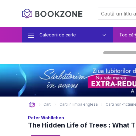
Categorii de carte
Top căr
Carti
Carti in limba engleza
Carti non-fictiun
Peter Wohlleben
The Hidden Life of Trees : What