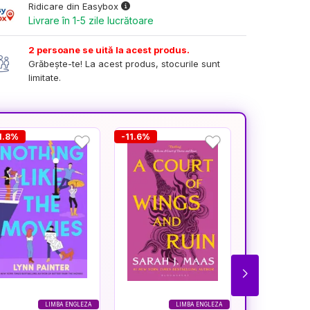
Ridicare din Easybox
Livrare în 1-5 zile lucrătoare
2 persoane se uită la acest produs.
Grăbește-te! La acest produs, stocurile sunt
limitate.
1.8%
-11.6%
-11.6%
LIMBA ENGLEZA
LIMBA ENGLEZA