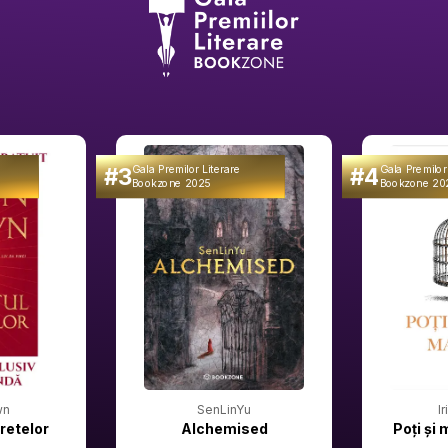
#3
#4
Gala Premilor Literare
Gala Premilor
Bookzone 2025
Bookzone 20
wn
SenLinYu
I
retelor
Alchemised
Poți și 