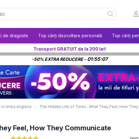
ți de dragoste
Top cărți dezvoltare personală
Top cărți pen
Transport GRATUIT de la 200 lei!
01:55:06
-50% EXTRA REDUCERE -
e in limba engleza
The Hidden Life of Trees : What They Feel, How The
 They Feel, How They Communicate