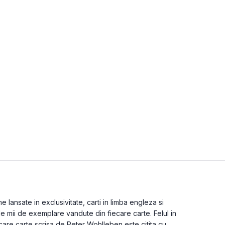
lansate in exclusivitate, carti in limba engleza si
de mii de exemplare vandute din fiecare carte. Felul in
care carte scrisa de Peter Wohlleben este citita cu