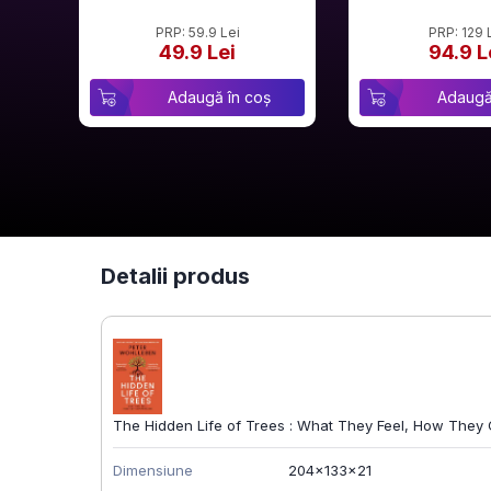
PRP: 59.9 Lei
PRP: 129 
49.9 Lei
94.9 L
Adaugă în coș
Adaugă
Detalii produs
The Hidden Life of Trees : What They Feel, How The
Dimensiune
204x133x21