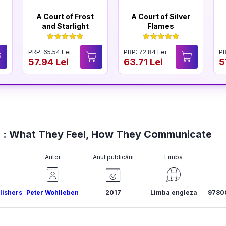
A Court of Frost
A Court of Silver
and Starlight
Flames
PRP: 65.54 Lei
PRP: 72.84 Lei
PR
57.94 Lei
63.71 Lei
5
ees : What They Feel, How They Communicate
Autor
Anul publicării
Limba
lishers
Peter Wohlleben
2017
Limba engleza
9780