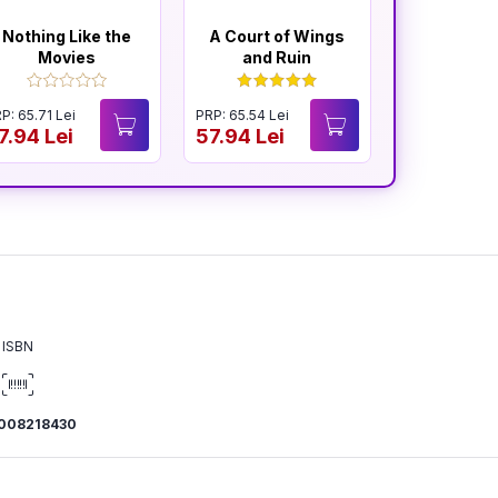
Nothing Like the
A Court of Wings
A Court 
Movies
and Ruin
and F
P: 65.71 Lei
PRP: 65.54 Lei
PRP: 65.54 Le
7.94 Lei
57.94 Lei
57.94 Lei
ISBN
008218430