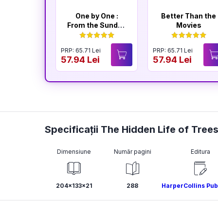
One by One :
Better Than the
From the Sunday
Movies
Times
Bestselling
PRP: 65.71 Lei
PRP: 65.71 Lei
Author of The
57.94 Lei
57.94 Lei
Housemaid
Specificații The Hidden Life of Tr
Dimensiune
Număr pagini
Editura
204x133x21
288
HarperCollins Pub