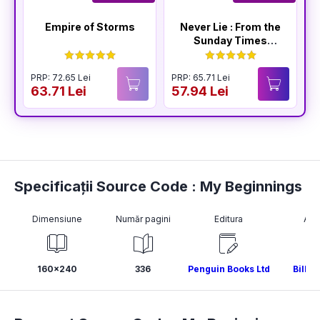
Empire of Storms
Never Lie : From the
Sunday Times
Bestselling Author
of The Housemaid
PRP: 72.65 Lei
PRP: 65.71 Lei
P
63.71 Lei
57.94 Lei
5
Specificații Source Code : My Beginnings
Dimensiune
Număr pagini
Editura
Aut
160x240
336
Penguin Books Ltd
Bill G