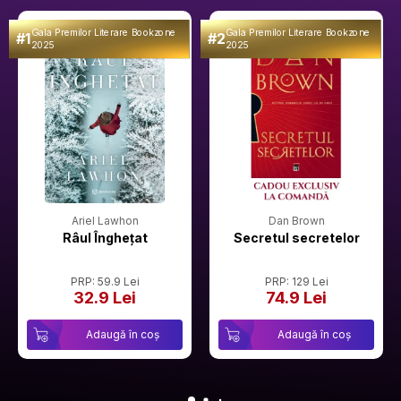
Gala Premilor Literare Bookzone
Gala Premilor Literare Bookzone
#1
#2
2025
2025
Ariel Lawhon
Dan Brown
Râul Înghețat
Secretul secretelor
PRP: 59.9 Lei
PRP: 129 Lei
32.9 Lei
74.9 Lei
Adaugă în coș
Adaugă în coș