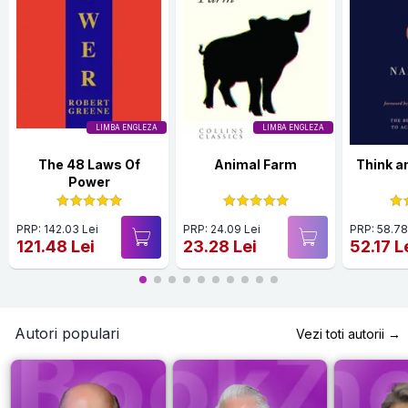
LIMBA ENGLEZA
LIMBA ENGLEZA
The 48 Laws Of
Animal Farm
Think a
Power
PRP: 142.03 Lei
PRP: 24.09 Lei
PRP: 58.78
121.48 Lei
23.28 Lei
52.17 L
Autori populari
Vezi toti autorii →