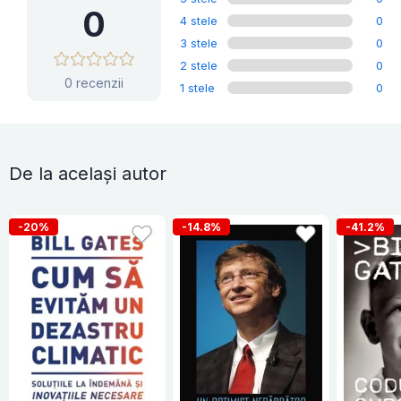
0
4 stele
0
3 stele
0
2 stele
0
0 recenzii
1 stele
0
De la același autor
-20%
-14.8%
-41.2%