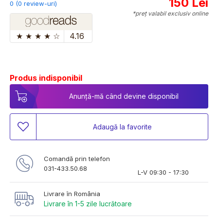
150 Lei
0 (0 review-uri)
*preț valabil exclusiv online
★
★
★
★
☆
4.16
Produs indisponibil
Anunță-mă când devine disponibil
Adaugă la favorite
Comandă prin telefon
031-433.50.68
L-V 09:30 - 17:30
Livrare în România
Livrare în 1-5 zile lucrătoare