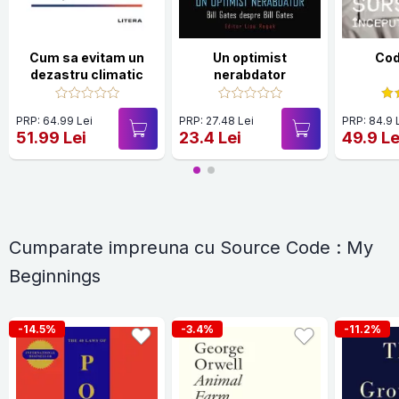
Cum sa evitam un
Un optimist
Cod
dezastru climatic
nerabdator
PRP: 64.99 Lei
PRP: 27.48 Lei
PRP: 84.9 
51.99 Lei
23.4 Lei
49.9 Le
Cumparate impreuna cu Source Code : My
Beginnings
-14.5%
-3.4%
-11.2%