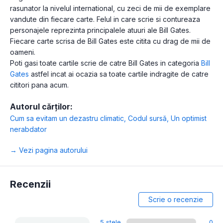
rasunator la nivelul international, cu zeci de mii de exemplare
vandute din fiecare carte. Felul in care scrie si contureaza
personajele reprezinta principalele atuuri ale Bill Gates.
Fiecare carte scrisa de Bill Gates este citita cu drag de mii de
oameni.
Poti gasi toate cartile scrie de catre Bill Gates in categoria
Bill
Gates
astfel incat ai ocazia sa toate cartile indragite de catre
cititori pana acum.
Autorul cărților:
Cum sa evitam un dezastru climatic
,
Codul sursă
,
Un optimist
nerabdator
→ Vezi pagina autorului
Recenzii
Scrie o recenzie
5 stele
0