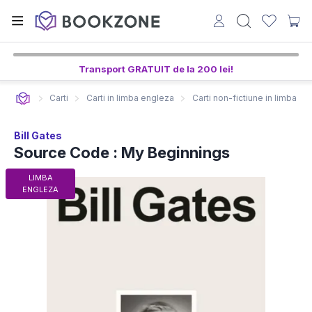
Transport GRATUIT de la 200 lei!
Carti
Carti in limba engleza
Carti non-fictiune in limba e
Bill Gates
Source Code : My Beginnings
LIMBA
ENGLEZA