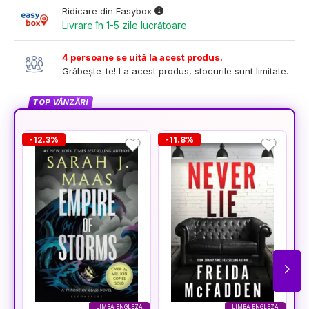
Ridicare din Easybox
Livrare în 1-5 zile lucrătoare
4 persoane se uită la acest produs.
Grăbește-te! La acest produs, stocurile sunt limitate.
TOP VÂNZĂRI
-12.3%
-11.8%
-
LIMBA ENGLEZA
LIMBA ENGLEZA