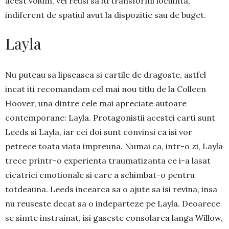
acest volum, vei reusi sa iti transformi locuinta,
indiferent de spatiul avut la dispozitie sau de buget.
Layla
Nu puteau sa lipseasca si cartile de dragoste, astfel
incat iti recomandam cel mai nou titlu de la Colleen
Hoover, una dintre cele mai apreciate autoare
contemporane: Layla. Protagonistii acestei carti sunt
Leeds si Layla, iar cei doi sunt convinsi ca isi vor
petrece toata viata impreuna. Numai ca, intr-o zi, Layla
trece printr-o experienta traumatizanta ce i-a lasat
cicatrici emotionale si care a schimbat-o pentru
totdeauna. Leeds incearca sa o ajute sa isi revina, insa
nu reuseste decat sa o indeparteze pe Layla. Deoarece
se simte instrainat, isi gaseste consolarea langa Willow,