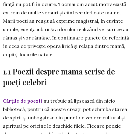
ființă nu pot fi înlocuite. Tocmai din acest motiv există
extrem de multe versuri și cântece dedicate mamei.
Marii poeți au reușit să exprime magistral, în cuvinte
simple, esența iubirii și a dorului realizând versuri ce au
rămas și vor rămâne, în continuare puncte de referință
în ceea ce privește opera lirică și relația dintre mamă,
copii și locurile natale.
1.1 Poezii despre mama scrise de
poeți celebri
Cărțile de poezii
nu trebuie să lipsească din nicio
bibliotecă, pentru că aceste creații pot schimba starea
de spirit și îmbogățesc din punct de vedere cultural și
spiritual pe oricine le deschide filele. Fiecare poezie