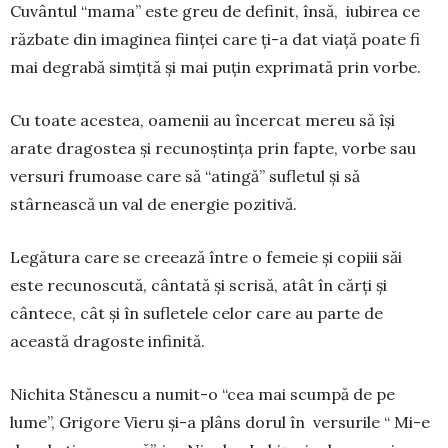
Cuvântul “mama” este greu de definit, însă, iubirea ce
răzbate din imaginea ființei care ți-a dat viață poate fi
mai degrabă simțită și mai puțin exprimată prin vorbe.
Cu toate acestea, oamenii au încercat mereu să își
arate dragostea și recunoștința prin fapte, vorbe sau
versuri frumoase care să “atingă” sufletul și să
stârnească un val de energie pozitivă.
Legătura care se creează între o femeie și copiii săi
este recunoscută, cântată și scrisă, atât în cărți și
cântece, cât și în sufletele celor care au parte de
această dragoste infinită.
Nichita Stănescu a numit-o “cea mai scumpă de pe
lume”, Grigore Vieru și-a plâns dorul în versurile “ Mi-e