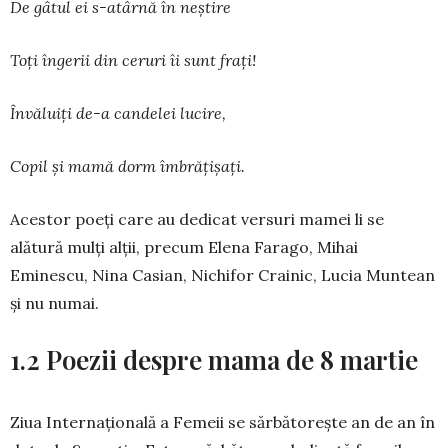
De gâtul ei s-atârnă în neștire
Toți îngerii din ceruri îi sunt frați!
Învăluiți de-a candelei lucire,
Copil și mamă dorm îmbrățișați.
Acestor poeți care au dedicat versuri mamei li se
alătură mulți alții, precum Elena Farago, Mihai
Eminescu, Nina Casian, Nichifor Crainic, Lucia Muntean
și nu numai.
1.2 Poezii despre mama de 8 martie
Ziua Internațională a Femeii se sărbătorește an de an în