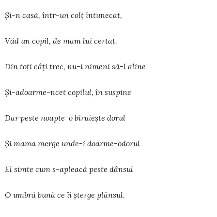
Și-n casă, într-un colț întunecat,
Văd un copil, de mam lui certat.
Din toți câți trec, nu-i nimeni să-l aline
Și-adoarme-ncet copilul, în suspine
Dar peste noapte-o biruiește dorul
Și mama merge unde-i doarme-odorul
El simte cum s-apleacă peste dânsul
O umbră bună ce îi șterge plânsul.