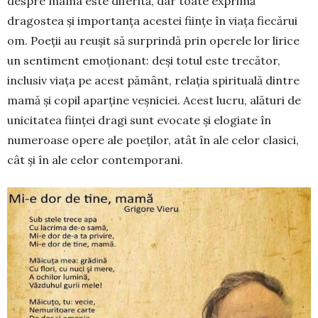
despre mama este diferită, dar toate exprimă
dragostea și importanța acestei ființe în viața fiecărui
om. Poeții au reușit să surprindă prin operele lor lirice
un sentiment emoționant: deși totul este trecător,
inclusiv viața pe acest pământ, relația spirituală dintre
mamă și copil aparține veșniciei. Acest lucru, alături de
unicitatea ființei dragi sunt evocate și elogiate în
numeroase opere ale poeților, atât în ale celor clasici,
cât și în ale celor contemporani.