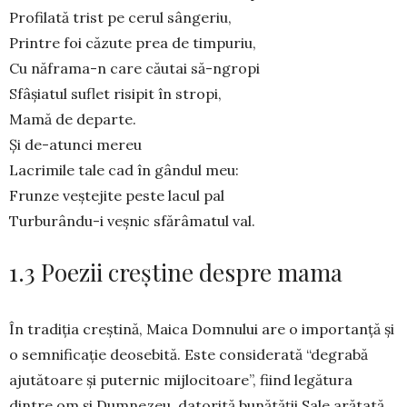
Profilată trist pe cerul sângeriu,
Printre foi căzute prea de timpuriu,
Cu năframa-n care căutai să-ngropi
Sfâşiatul suflet risipit în stropi,
Mamă de departe.
Şi de-atunci mereu
Lacrimile tale cad în gândul meu:
Frunze veştejite peste lacul pal
Turburându-i veşnic sfărâmatul val.
1.3 Poezii creștine despre mama
În tradiția creștină, Maica Domnului are o importanță și
o semnificație deosebită. Este considerată “degrabă
ajutătoare și puternic mijlocitoare”, fiind legătura
dintre om și Dumnezeu, datorită bunătății Sale arătată