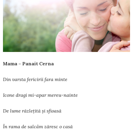
Mama – Panait Cerna
Din varsta fericirii fara minte
Icone dragi mi-apar mereu-nainte
De lume răzlețită și sfioasă
În rama de salcâm zăresc o casă