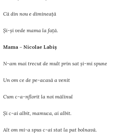
Că din nou e dimineață
Și-și vede mama la față.
Mama – Nicolae Labiș
N-am mai trecut de mult prin sat și-mi spune
Un om ce de pe-acasă a venit
Cum c-a-nflorit la noi mălinul
Și c-ai albit, mamuca, ai albit.
Alt om mi-a spus c-ai stat la pat bolnavă.