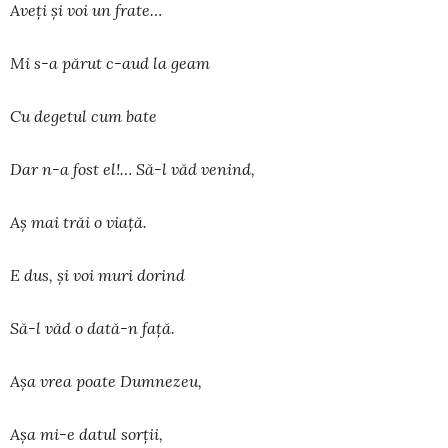
Aveţi şi voi un frate…
Mi s-a părut c-aud la geam
Cu degetul cum bate
Dar n-a fost el!… Să-l văd venind,
Aş mai trăi o viaţă.
E dus, şi voi muri dorind
Să-l văd o dată-n faţă.
Aşa vrea poate Dumnezeu,
Aşa mi-e datul sorţii,