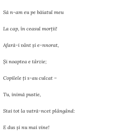
Să n-am eu pe băiatul meu
La cap, în ceasul morţii!
Afară-i vânt şi e-nnorat,
Şi noaptea e târzie;
Copilele ţi s-au culcat –
Tu, inimă pustie,
Stai tot la vatră-ncet plângând:
E dus şi nu mai vine!