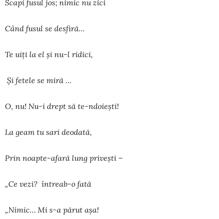
Scapi fusul jos; nimic nu zici
Când fusul se desfiră…
Te uiţi la el şi nu-l ridici,
Şi fetele se miră …
O, nu! Nu-i drept să te-ndoieşti!
La geam tu sari deodată,
Prin noapte-afară lung priveşti –
„Ce vezi? întreab-o fată
„Nimic… Mi s-a părut aşa!