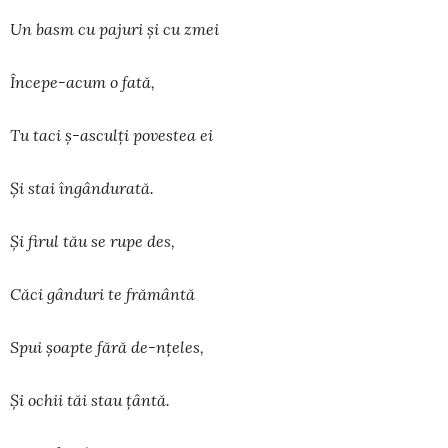
Un basm cu pajuri şi cu zmei
Începe-acum o fată,
Tu taci ş-asculţi povestea ei
Şi stai îngândurată.
Şi firul tău se rupe des,
Căci gânduri te frământă
Spui şoapte fără de-nţeles,
Şi ochii tăi stau ţântă.