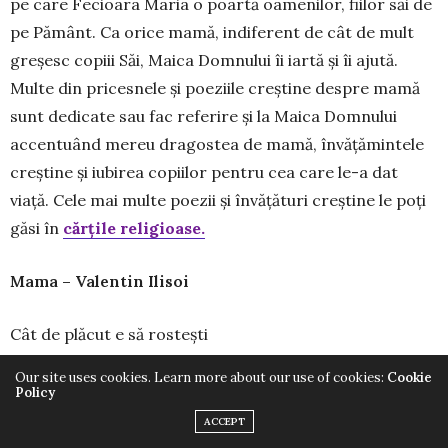
pe care Fecioara Maria o poartă oamenilor, fiilor săi de
pe Pământ. Ca orice mamă, indiferent de cât de mult
greșesc copiii Săi, Maica Domnului îi iartă și îi ajută.
Multe din pricesnele și poeziile creștine despre mamă
sunt dedicate sau fac referire și la Maica Domnului
accentuând mereu dragostea de mamă, învățămintele
creștine și iubirea copiilor pentru cea care le-a dat
viață. Cele mai multe poezii și învățături creștine le poți
găsi în
cărțile religioase.
Mama – Valentin Ilisoi
Cât de plăcut e să rostești
Un nume plin de faimă
Our site uses cookies. Learn more about our use of cookies:
Cookie
Dar orișiunde te găsești
Policy
Nicicând nu ai să întâlnești
ACCEPT
Un nume ca de MAMĂ!