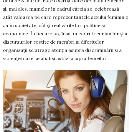
data de 8 martie. Este o sărbătoare dedicată femeilor
și, mai ales, mamelor în cadrul căreia se celebrează
atât valoarea pe care reprezentantele sexului feminin o
au în societate, cât și realizările lor, politice și
economice. În fiecare an, însă, în cadrul reuniunilor și a
discursurilor rostite de membri ai diferitelor
organizații se atrage atenția asupra discriminării și a
violenței care se abat și astăzi asupra femeilor.