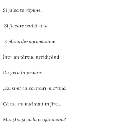
Şi jalea te răpune,
Şi fiecare vorbă-a ta
E plâns de-ngropăciune
Într-un târziu, neridicând
De jos a ta privire:
„Eu simt că voi muri-n c*ând,
Că nu-mi mai sunt în fire…
Mai ştiu şi eu la ce gândeam?