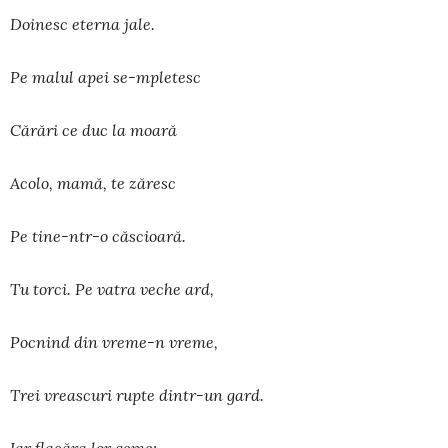
Doinesc eterna jale.
Pe malul apei se-mpletesc
Cărări ce duc la moară
Acolo, mamă, te zăresc
Pe tine-ntr-o căscioară.
Tu torci. Pe vatra veche ard,
Pocnind din vreme-n vreme,
Trei vreascuri rupte dintr-un gard.
Iar flacăra lor geme: