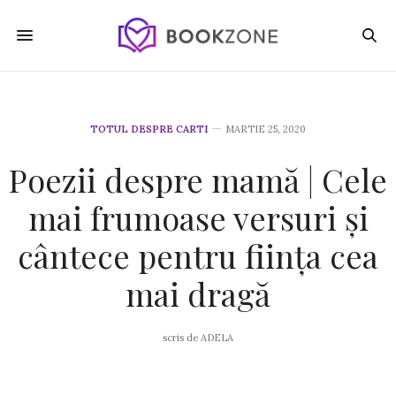
TOTUL DESPRE CARTI
MARTIE 25, 2020
Poezii despre mamă | Cele
mai frumoase versuri și
cântece pentru ființa cea
mai dragă
scris de
ADELA