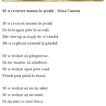
M-a crescut mama în poală – Nina Casian
M-a crescut mama în poală
De la leagăn pân’ la școală.
Zile-ntregi și nopți de-a rândul
Mi-a vegheat somnul și gândul.
M-a-nvățat să gânguresc,
Să zic mama, să zâmbesc.
M-a-nvățat apoi prin casă
Primii pași până la masă.
M-a-nvățat să nu m-alint
M-a-nvățat să nu mint,
Să nu știu ce este frica,