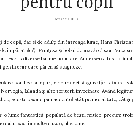
pentru copii
scris de
ADELA
gi de copii, dar și de adulți din întreaga lume, Hans Chris
ale împăratului”, „Prințesa și bobul de mazăre” sau „Mica sire
i au rescris diverse basme populare, Andersen a fost primul
i gen literar care părea să stagneze.
ulare nordice nu aparțin doar unei singure țări, ci sunt col
orvegia, Islanda și alte teritorii învecinate. Având legături
dice, aceste basme pun accentul atât pe moralitate, cât și
r-o lume fantastică, populată de bestii mitice, precum troli
eroului, sau, în multe cazuri, al eroinei.