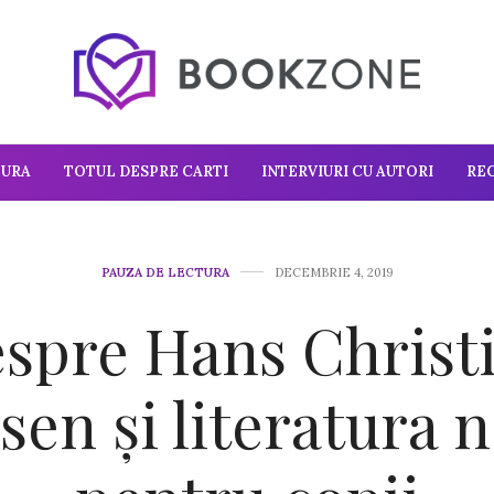
TURA
TOTUL DESPRE CARTI
INTERVIURI CU AUTORI
RE
PAUZA DE LECTURA
DECEMBRIE 4, 2019
spre Hans Christ
en și literatura 