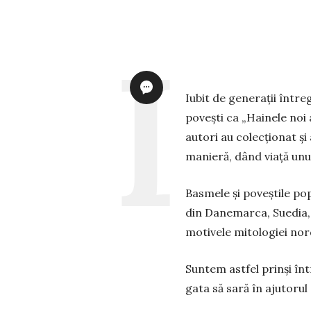
Iubit de generații între
povești ca „Hainele noi 
autori au colecționat ș
manieră, dând viață unu
Basmele și poveștile pop
din Danemarca, Suedia, N
motivele mitologiei nor
Suntem astfel prinși înt
gata să sară în ajutorul 