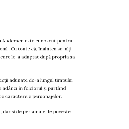
tian Andersen este cunoscut pentru
nă”. Cu toate că, înaintea sa, alți
 care le-a adaptat după propria sa
ecții adunate de-a lungul timpului
 adânci în folclorul și purtând
 pe caracterele personajelor.
i, dar și de personaje de poveste