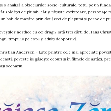
și o analiză a obiceiurilor socio-culturale, totul pe un funda
ât soldăței de plumb, cât și rățuște vorbitoare, personaje m
ți un bob de mazăre prin douăzeci de plapumi și perne de pu
oveștilor nordice cu cei dragi? Iată trei cărți de Hans Chr
ngul timpului pe copii și adulți deopotrivă:
hristian Andersen – Este printre cele mai apreciate povești 
Această poveste își găsește ecouri și în filmele de astăzi, p
ași scenariu.