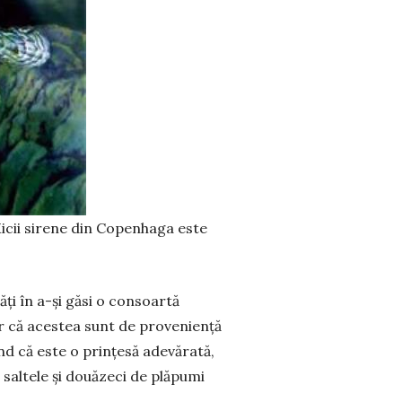
Micii sirene din Copenhaga este
ăți în a-și găsi o consoartă
gur că acestea sunt de proveniență
ând că este o prințesă adevărată,
saltele și douăzeci de plăpumi