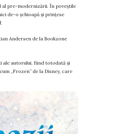
l al pre-modernizării. În poveștile
ici de-o șchioapă și prințese
f.
istian Andersen de la Bookzone
ale autorului, fiind totodată și
recum „Frozen” de la Disney, care