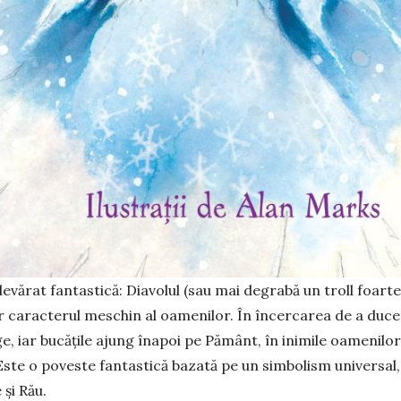
evărat fantastică: Diavolul (sau mai degrabă un troll foarte
r caracterul meschin al oamenilor. În încercarea de a duce 
e, iar bucățile ajung înapoi pe Pământ, în inimile oamenilor
. Este o poveste fantastică bazată pe un simbolism universa
 și Rău.