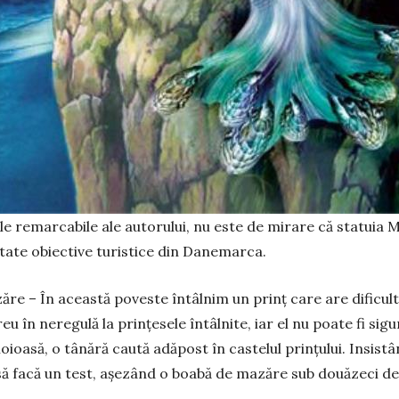
ile remarcabile ale autorului, nu este de mirare că statuia 
itate obiective turistice din Danemarca.
ăre – În această poveste întâlnim un prinț care are dificult
eu în neregulă la prințesele întâlnite, iar el nu poate fi si
oioasă, o tânără caută adăpost în castelul prințului. Insist
ă facă un test, așezând o boabă de mazăre sub douăzeci de 