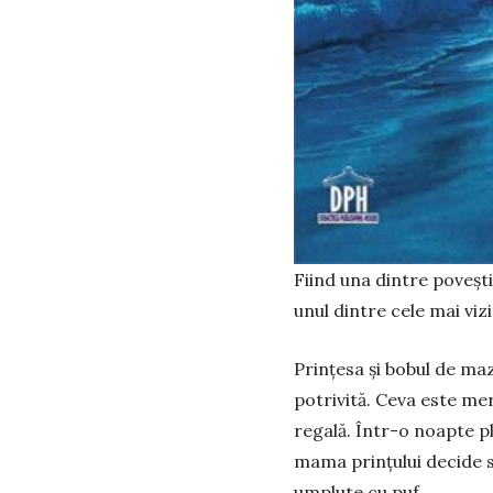
Fiind una dintre poveșt
unul dintre cele mai viz
Prințesa și bobul de maz
potrivită. Ceva este mer
regală. Într-o noapte pl
mama prințului decide s
umplute cu puf.