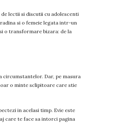
de lectii si discutii cu adolescenti
gradina si o femeie legata intr-un
si o transformare bizara: de la
a a circumstantelor. Dar, pe masura
oar o minte sclipitoare care stie
ectezi in acelasi timp. Evie este
j care te face sa intorci pagina