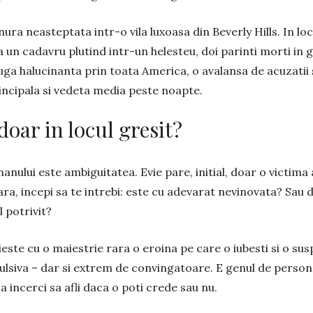
nura neasteptata intr-o vila luxoasa din Beverly Hills. In loc 
ra un cadavru plutind intr-un helesteu, doi parinti morti in 
ga halucinanta prin toata America, o avalansa de acuzatii 
ncipala si vedeta media peste noapte.
doar in locul gresit?
anului este ambiguitatea. Evie pare, initial, doar o victim
ra, incepi sa te intrebi: este cu adevarat nevinovata? Sau d
 potrivit?
te cu o maiestrie rara o eroina pe care o iubesti si o susp
ulsiva – dar si extrem de convingatoare. E genul de persona
 incerci sa afli daca o poti crede sau nu.