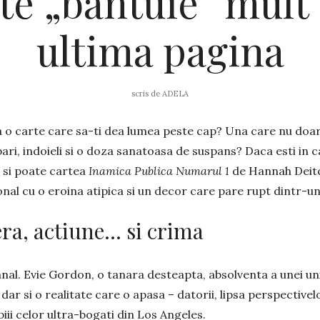
 te „bantuie” mult
ultima pagina
scris de
ADELA
a o carte care sa-ti dea lumea peste cap? Una care nu doar 
bari, indoieli si o doza sanatoasa de suspans? Daca esti in ca
si poate cartea
Inamica Publica Numarul 1
de Hannah Deitch
nal cu o eroina atipica si un decor care pare rupt dintr-un 
ra, actiune… si crima
al. Evie Gordon, o tanara desteapta, absolventa a unei univ
, dar si o realitate care o apasa – datorii, lipsa perspectiv
ii celor ultra-bogati din Los Angeles.