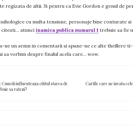
te regizata de altii. Si pentru ca Evie Gordon e genul de pe
e psihologice cu multa tensiune, personaje bine conturate si
 citesti… atunci
inamica publica numarul 1
trebuie sa fie 
a-ne un semn in comentarii si spune-ne ce alte thrillere ti-
hai sa vorbim despre finalul acela care… wow.
 Cum iti influenteaza cititul starea de
Cartile care ne invata cele
ebuie sa ratezi?