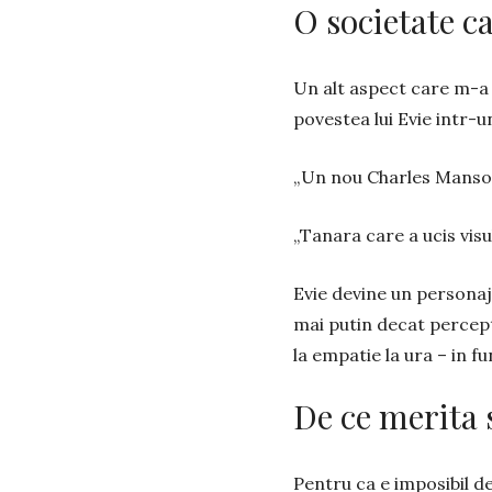
O societate c
Un alt aspect care m-a 
povestea lui Evie intr-un
„Un nou Charles Manson,
„Tanara care a ucis vis
Evie devine un personaj 
mai putin decat percept
la empatie la ura – in fu
De ce merita s
Pentru ca e imposibil d