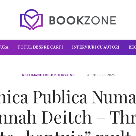
TURA
TOTUL DESPRE CARTI
INTERVIURI CU AUTORI
RE
RECOMANDARILE BOOKZONE
APRILIE 22, 2025
ica Publica Numa
nnah Deitch – Thri