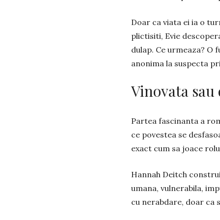
Doar ca viata ei ia o tur
plictisiti, Evie descope
dulap. Ce urmeaza? O fu
anonima la suspecta pri
Vinovata sau 
Partea fascinanta a rom
ce povestea se desfasoa
exact cum sa joace rolul
Hannah Deitch construies
umana, vulnerabila, imp
cu nerabdare, doar ca sa