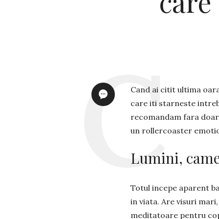
care
Cand ai citit ultima oar
care iti starneste intre
recomandam fara doar 
un rollercoaster emotio
Lumini, came
Totul incepe aparent ban
in viata. Are visuri mari
meditatoare pentru copi