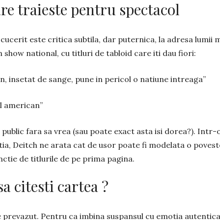
are traieste pentru spectacol
cucerit este critica subtila, dar puternica, la adresa lumi
 show national, cu titluri de tabloid care iti dau fiori:
 insetat de sange, pune in pericol o natiune intreaga”
ul american”
public fara sa vrea (sau poate exact asta isi dorea?). Intr
ia, Deitch ne arata cat de usor poate fi modelata o poves
nctie de titlurile de pe prima pagina.
a citesti cartea ?
e prevazut. Pentru ca imbina suspansul cu emotia autentica.