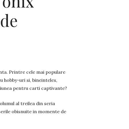
 onix”
 de
enta. Printre cele mai populare
 hobby-uri si, bineinteles,
siunea pentru carti captivante?
volumul al treilea din seria
erile obisnuite in momente de