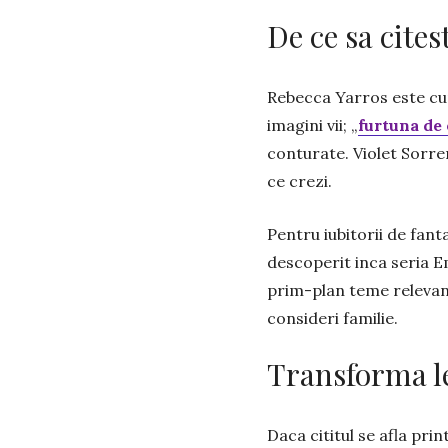
De ce sa citest
Rebecca Yarros este cuno
imagini vii; „
furtuna de
conturate. Violet Sorren
ce crezi.
Pentru iubitorii de fant
descoperit inca seria E
prim-plan teme relevant
consideri familie.
Transforma le
Daca cititul se afla prin