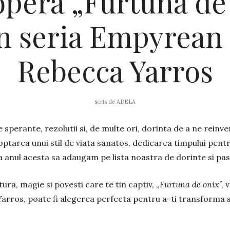
pera „Furtuna de
n seria Empyrean
Rebecca Yarros
scris de
ADELA
sperante, rezolutii si, de multe ori, dorinta de a ne reinv
tarea unui stil de viata sanatos, dedicarea timpului pentru
ca anul acesta sa adaugam pe lista noastra de dorinte si pa
ura, magie si povesti care te tin captiv, „
Furtuna de onix
”, 
rros, poate fi alegerea perfecta pentru a-ti transforma s