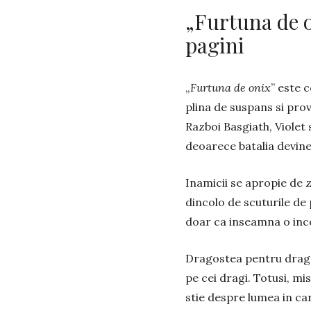
„Furtuna de o
pagini
„
Furtuna de onix
” este 
plina de suspans si pro
Razboi Basgiath, Violet s
deoarece batalia devine 
Inamicii se apropie de zi
dincolo de scuturile de 
doar ca inseamna o incerc
Dragostea pentru dragon
pe cei dragi. Totusi, mi
stie despre lumea in car