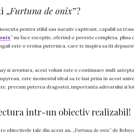
i „
Furtuna de onix
”?
scuta pentru stilul sau narativ captivant, capabil sa trans
 onix
” nu face exceptie, oferind o poveste complexa, plina
gail este o eroina puternica, care te inspira sa iti depasesti
asy si aventura, acest volum este o continuare mult astepta
mpyrean, este momentul ideal sa te lasi prins in acest univ
e, precum puterea dragostei, importanta adevarului si loial
ctura intr-un obiectiv realizabil!
tre obiectivele tale din acest an, „
Furtuna de onix
” de Rebec