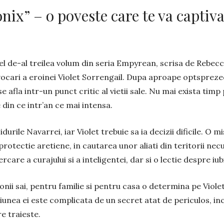
nix” – o poveste care te va captiva
cel de-al treilea volum din seria Empyrean, scrisa de Rebec
vocari a eroinei Violet Sorrengail. Dupa aproape optsprezec
e afla intr-un punct critic al vietii sale. Nu mai exista timp
din ce intr’an ce mai intensa.
durile Navarrei, iar Violet trebuie sa ia decizii dificile. O 
protectie aretiene, in cautarea unor aliati din teritorii ne
are a curajului si a inteligentei, dar si o lectie despre iubire
ii sai, pentru familie si pentru casa o determina pe Violet
siunea ei este complicata de un secret atat de periculos, i
e traieste.