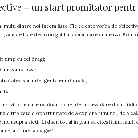
iective – un start promitator pent
, multi dintre noi facem liste. Fie ca este vorba de obiecti
i, aceste liste devin un ghid al anului care urmeaza. Print
 timp cu cei dragi;
i mai sanatoase;
tivitatea sau inteligenta emotionala;
rti.
activitatile care nu doar ca ne ofera o evadare din cotidian
a citita este o oportunitate de a explora lumi noi, de a cala
noi asupra vietii. Si daca tot ai in plan sa citesti mai mult,
nice, actiune si magie?