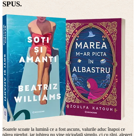
SPUS.
Soarele scoate la lumină ce a fost ascuns, valurile aduc înapoi ce
părea pierdut, iar iubirea nu vine niciodată simplu, ci cu răni, alegeri