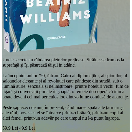
Unele secrete au răbdarea pietrelor prețioase. Strălucesc frumos la
suprafață și își păstrează tăișul în adânc.
La începutul anilor ’50, într-un Cairo al diplomaților, al spionilor, al
saloanelor elegante și al revoluției care pândește din stradă, sub o
lumină aurie, senzuală și neliniștitoare, printre hoteluri vechi, fum de
țigară și conversații purtate în șoaptă, o femeie descoperă că inima
poate deveni cel mai periculos loc dintr-o lume condusă de aparențe.
Peste șaptezeci de ani, în prezent, când marea spală alte țărmuri și
alte răni, povestea ei se întoarce printr-o brățară, printr-un copil al
altei femei, printr-un adevăr pe care timpul nu l-a putut îngropa.
59.9 Lei
49.9 Lei