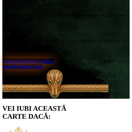
2022
O mamă caută un donator pentru fiul ei și descoperă că familia ei a
ascuns o adopție.
Simbolul
O bijuterie trecută din mamă în fiică, ca o amintire, ca o povară, ca o
cheie.
57.9 Lei
46.9 Lei
Comandă romanul și află ce
ascunde brățara-cobră
VEI IUBI ACEASTĂ
CARTE DACĂ: