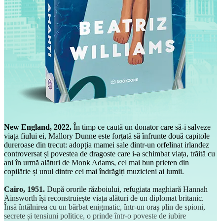
New England, 2022.
În timp ce caută un donator care să-i salveze
viața fiului ei, Mallory Dunne este forțată să înfrunte două capitole
dureroase din trecut: adopția mamei sale dintr-un orfelinat irlandez
controversat și povestea de dragoste care i-a schimbat viața, trăită cu
ani în urmă alături de Monk Adams, cel mai bun prieten din
copilărie și unul dintre cei mai îndrăgiți muzicieni ai lumii.
Cairo, 1951.
După ororile războiului, refugiata maghiară Hannah
Ainsworth își reconstruiește viața alături de un diplomat britanic.
Însă întâlnirea cu un bărbat enigmatic, într-un oraș plin de spioni,
secrete și tensiuni politice, o prinde într-o poveste de iubire