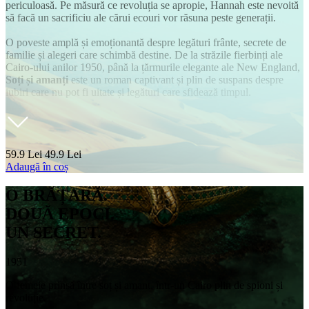
periculoasă. Pe măsură ce revoluția se apropie, Hannah este nevoită
să facă un sacrificiu ale cărui ecouri vor răsuna peste generații.
O poveste amplă și emoționantă despre legături frânte, secrete de
familie și alegeri care schimbă destine. De la străzile fierbinți ale
Cairo-ului anilor 1950, până la țărmurile elegante ale New England,
Soți și amanți
este un roman captivant și plin de suspans despre
iubiri care nu pot fi uitate și legături care sfidează timpul.
59.9 Lei
49.9 Lei
Adaugă în coș
O BRĂȚARĂ.
DOUĂ EPOCI.
UN SECRET.
1951
O femeie prinsă între soț și amant, într-un Cairo plin de spioni și
revoluție.