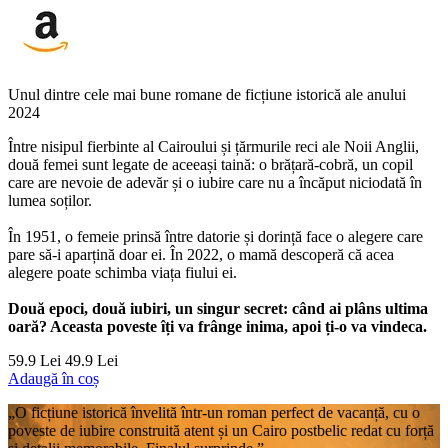
Unul dintre cele mai bune romane de ficțiune istorică ale anului
2024
Între nisipul fierbinte al Cairoului și țărmurile reci ale Noii Anglii,
două femei sunt legate de aceeași taină: o brățară-cobră, un copil
care are nevoie de adevăr și o iubire care nu a încăput niciodată în
lumea soților.
În 1951, o femeie prinsă între datorie și dorință face o alegere care
pare să-i aparțină doar ei. În 2022, o mamă descoperă că acea
alegere poate schimba viața fiului ei.
Două epoci, două iubiri, un singur secret: când ai plâns ultima
oară? Aceasta poveste îți va frânge inima, apoi ți-o va vindeca.
59.9 Lei
49.9 Lei
Adaugă în coș
„O ficțiune istorică învelită într-un roman perfect de vacanță, cu o
poveste de iubire construită atent și un Cairo postbelic redat cu forță