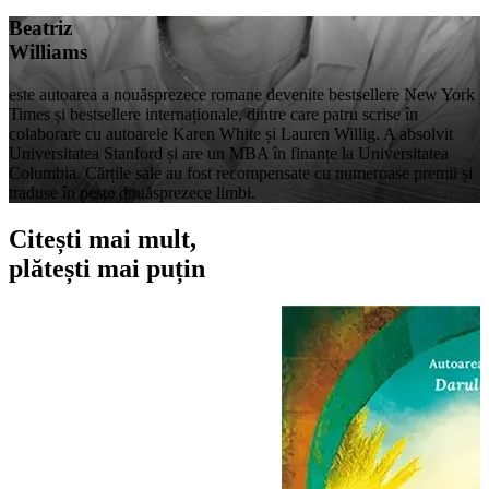
Beatriz
Williams
este autoarea a nouăsprezece romane devenite bestsellere New York
Times și bestsellere internaționale, dintre care patru scrise în
colaborare cu autoarele Karen White și Lauren Willig. A absolvit
Universitatea Stanford și are un MBA în finanțe la Universitatea
Columbia. Cărțile sale au fost recompensate cu numeroase premii și
traduse în peste douăsprezece limbi.
Citești mai mult,
plătești mai puțin