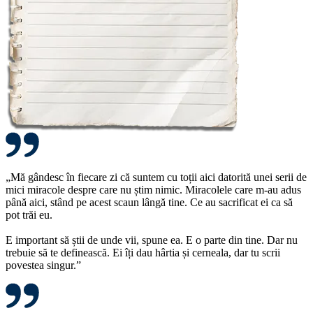
„Mă gândesc în fiecare zi că suntem cu toții aici datorită unei serii de
mici miracole despre care nu știm nimic. Miracolele care m-au adus
până aici, stând pe acest scaun lângă tine. Ce au sacrificat ei ca să
pot trăi eu.
E important să știi de unde vii, spune ea. E o parte din tine. Dar nu
trebuie să te definească. Ei îți dau hârtia și cerneala, dar tu scrii
povestea singur.”