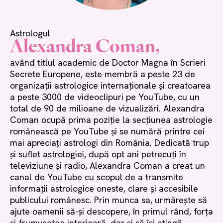
Astrologul
Alexandra Coman,
având titlul academic de Doctor Magna în Scrieri
Secrete Europene, este membră a peste 23 de
organizații astrologice internaționale și creatoarea
a peste 3000 de videoclipuri pe YouTube, cu un
total de 90 de milioane de vizualizări. Alexandra
Coman ocupă prima poziție la secțiunea astrologie
românească pe YouTube și se numără printre cei
mai apreciați astrologi din România. Dedicată trup
și suflet astrologiei, după opt ani petrecuți în
televiziune și radio, Alexandra Coman a creat un
canal de YouTube cu scopul de a transmite
informații astrologice oneste, clare și accesibile
publicului românesc. Prin munca sa, urmărește să
ajute oamenii să-și descopere, în primul rând, forța
și frumusețea interioară, dar și să își atingă