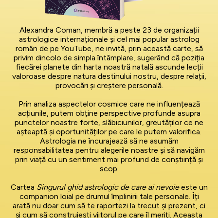
Alexandra Coman, membră a peste 23 de organizații
astrologice internaționale și cel mai popular astrolog
român de pe YouTube, ne invită, prin această carte, să
privim dincolo de simpla întâmplare, sugerând că poziția
fiecărei planete din harta noastră natală ascunde lecții
valoroase despre natura destinului nostru, despre relații,
provocări și creștere personală.
Prin analiza aspectelor cosmice care ne influențează
acțiunile, putem obține perspective profunde asupra
punctelor noastre forte, slăbiciunilor, greutăților ce ne
așteaptă și oportunităților pe care le putem valorifica.
Astrologia ne încurajează să ne asumăm
responsabilitatea pentru alegerile noastre și să navigăm
prin viață cu un sentiment mai profund de conștiință și
scop.
Cartea
Singurul ghid astrologic de care ai nevoie
este un
companion loial pe drumul împlinirii tale personale. Îți
arată nu doar cum să te raportezi la trecut și prezent, ci
și cum să construiești viitorul pe care îl meriți. Aceasta