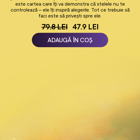
este cartea care îți va demonstra că stelele nu te
controlează – ele îți inspiră alegerile. Tot ce trebuie să
faci este să privești spre ele.
79.8 LEI
47.9 LEI
ADAUGĂ ÎN COȘ