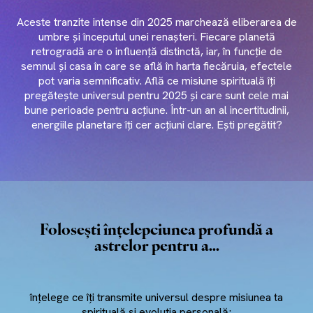
Aceste tranzite intense din 2025 marchează eliberarea de
umbre și începutul unei renașteri. Fiecare planetă
retrogradă are o influență distinctă, iar, în funcție de
semnul și casa în care se află în harta fiecăruia, efectele
pot varia semnificativ. Află ce misiune spirituală îți
pregătește universul pentru 2025 și care sunt cele mai
bune perioade pentru acțiune. Într-un an al incertitudinii,
energiile planetare îți cer acțiuni clare. Ești pregătit?
Folosești înțelepciunea profundă a
astrelor pentru a...
înțelege ce îți transmite universul despre misiunea ta
spirituală și evoluția personală;