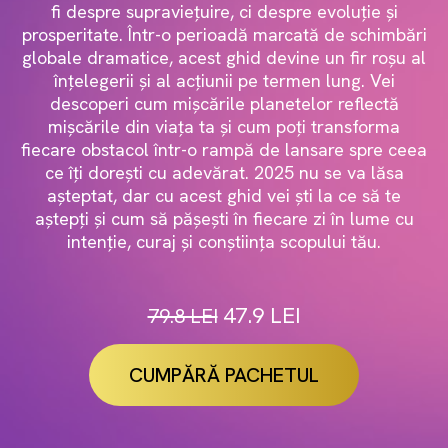
fi despre supraviețuire, ci despre evoluție și
prosperitate. Într-o perioadă marcată de schimbări
globale dramatice, acest ghid devine un fir roșu al
înțelegerii și al acțiunii pe termen lung. Vei
descoperi cum mișcările planetelor reflectă
mișcările din viața ta și cum poți transforma
fiecare obstacol într-o rampă de lansare spre ceea
ce îți dorești cu adevărat. 2025 nu se va lăsa
așteptat, dar cu acest ghid vei ști la ce să te
aștepți și cum să pășești în fiecare zi în lume cu
intenție, curaj și conștiința scopului tău.
47.9 LEI
79.8 LEI
CUMPĂRĂ PACHETUL