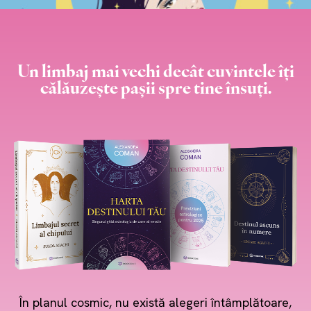
Un limbaj mai vechi decât cuvintele îți
călăuzește pașii spre tine însuți.
În planul cosmic, nu există alegeri întâmplătoare,