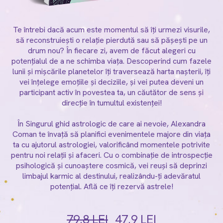
Te întrebi dacă acum este momentul să îți urmezi visurile,
să reconstruiești o relație pierdută sau să pășești pe un
drum nou? În fiecare zi, avem de făcut alegeri cu
potențialul de a ne schimba viața. Descoperind cum fazele
lunii și mișcările planetelor îți traversează harta nașterii, îți
vei înțelege emoțiile și deciziile, și vei putea deveni un
participant activ în povestea ta, un căutător de sens și
direcție în tumultul existenței!
În Singurul ghid astrologic de care ai nevoie, Alexandra
Coman te învață să planifici evenimentele majore din viața
ta cu ajutorul astrologiei, valorificând momentele potrivite
pentru noi relații și afaceri. Cu o combinație de introspecție
psihologică și cunoaștere cosmică, vei reuși să deprinzi
limbajul karmic al destinului, realizându-ți adevăratul
potențial. Află ce îți rezervă astrele!
79.8 LEI
47.9 LEI