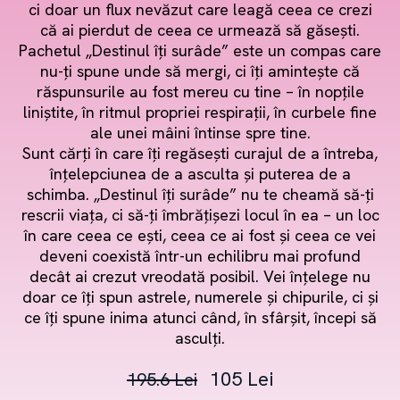
ci doar un flux nevăzut care leagă ceea ce crezi
că ai pierdut de ceea ce urmează să găsești.
Pachetul „Destinul îți surâde” este un compas care
nu-ți spune unde să mergi, ci îți amintește că
răspunsurile au fost mereu cu tine – în nopțile
liniștite, în ritmul propriei respirații, în curbele fine
ale unei mâini întinse spre tine.
Sunt cărți în care îți regăsești curajul de a întreba,
înțelepciunea de a asculta și puterea de a
schimba. „Destinul îți surâde” nu te cheamă să-ți
rescrii viața, ci să-ți îmbrățișezi locul în ea – un loc
în care ceea ce ești, ceea ce ai fost și ceea ce vei
deveni coexistă într-un echilibru mai profund
decât ai crezut vreodată posibil. Vei înțelege nu
doar ce îți spun astrele, numerele și chipurile, ci și
ce îți spune inima atunci când, în sfârșit, începi să
asculți.
105 Lei
195.6 Lei