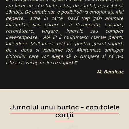
am făcut eu... Cu toate astea, de zâmbit, e posibil să
zâmbiți. De emoționat, e posibil să va emoționați. Mai
departe... scrie în carte. Dacă veți găsi anumite
întâmplări sau păreri a fi deranjante, șocante,
revoltătoare, vulgare, imorale sau complet
ireverențioase... AIA E! Îi mulțumesc mamei pentru
încredere. Mulțumesc editurii pentru gestul superb
de a dona și veniturile lor. Mulțumesc anticipat
cititorilor care vor alege să o cumpere si să n-o
citească. Faceți un lucru superb!”.
M. Bendeac
Jurnalul unui burlac - capitolele
cărții