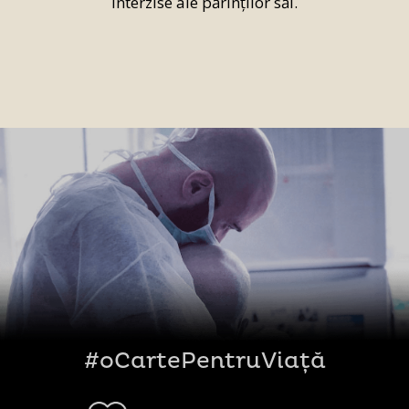
interzise ale părinților săi.
#oCartePentruViață