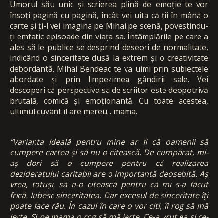
Umorul său unic și scrierea plină de emoție te vor
însoți pagină cu pagină, încât vei uita că ții în mână o
carte și ți-l vei imagina pe Mihai pe scenă, povestindu-
ți emfatic episoade din viața sa. Întâmplările pe care a
ales să le publice se desprind deseori de normalitate,
indicând o sinceritate dusă la extrem și o creativitate
debordantă. Mihai Bendeac te va uimi prin subiectele
abordate și prin limpezimea gândirii sale. Vei
descoperi că perspectiva sa de scriitor este deopotrivă
brutală, comică și emoționantă. Cu toate acestea,
ultimul cuvânt îl are mereu... mama.
“Varianta ideală pentru mine ar fi că oamenii să
cumpere cartea și să nu o citească. De cumpărat, mi-
aș dori să o cumpere pentru că realizarea
dezideratului caritabil are o importantă deosebită. Aș
vrea, totuși, să n-o citească pentru că mi s-a făcut
frică. Iubesc sinceritatea. Dar excesul de sinceritate îți
poate face rău. În cazul în care o vor citi, îi rog să mă
ierte. Și pe mama o rog să mă ierte. Ce-a vrut ea și ce-